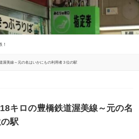
鉄！
鉄道渥美線～元の名はいかにもの利用者３位の駅
18キロの豊橋鉄道渥美線～元の名
位の駅