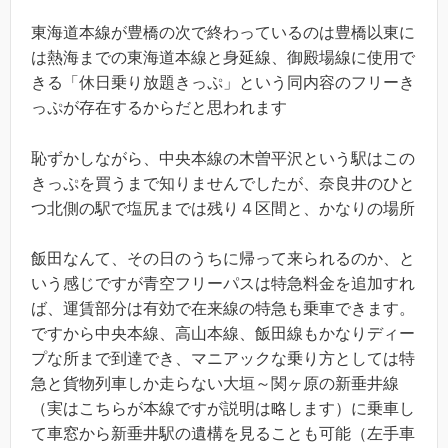
東海道本線が豊橋の次で終わっているのは豊橋以東に
は熱海までの東海道本線と身延線、御殿場線に使用で
きる「休日乗り放題きっぷ」という同内容のフリーき
っぷが存在するからだと思われます
恥ずかしながら、中央本線の木曽平沢という駅はこの
きっぷを買うまで知りませんでしたが、奈良井のひと
つ北側の駅で塩尻までは残り４区間と、かなりの場所
飯田なんて、その日のうちに帰って来られるのか、と
いう感じですが青空フリーパスは特急料金を追加すれ
ば、運賃部分は有効で在来線の特急も乗車できます。
ですから中央本線、高山本線、飯田線もかなりディー
プな所まで到達でき、マニアックな乗り方としては特
急と貨物列車しか走らない大垣～関ヶ原の新垂井線
（実はこちらが本線ですが説明は略します）に乗車し
て車窓から新垂井駅の遺構を見ることも可能（左手車