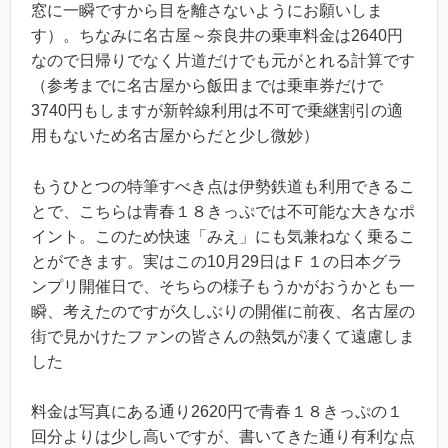
窓に一瞬ですから目を離さないようにお願いしま
す）。ちなみに名古屋～奈良井の乗車料金は2640円
なので日帰りでなく片道だけでも元がとれる計算です
（参考までに名古屋から飯田までは乗車券だけで
3740円もしますが新幹線利用は不可で乗継割引の適
用もないため名古屋からだと少し微妙）
もうひとつの特筆すべき点は伊勢鉄道も利用できるこ
とで、こちらは青春１８きっぷでは不可能な大きなポ
イント。このため快速「みえ」にも気兼ねなく乗るこ
とができます。実はこの10月29日はＦ１の日本グラ
ンプリ開催日で、そちらの様子もうかがおうかとも一
瞬、考えたのですが久しぶりの開催に前夜、名古屋の
街で見かけたファンの皆さんの熱気が凄くて遠慮しま
した
料金は写真にある通り2620円で青春１８きっぷの１
回分よりは少し高いですが、書いてきた通り有利な点