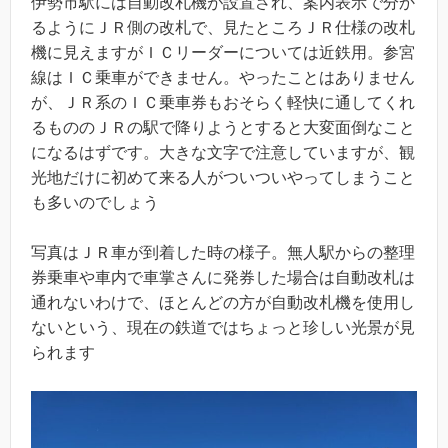
伊勢市駅には自動改札機が設置され、案内表示で分か
るようにＪＲ側の改札で、見たところＪＲ仕様の改札
機に見えますがＩＣリーダーについては近鉄用。参宮
線はＩＣ乗車ができません。やったことはありません
が、ＪＲ系のＩＣ乗車券もおそらく軽快に通してくれ
るもののＪＲの駅で降りようとすると大変面倒なこと
になるはずです。大きな文字で注意していますが、観
光地だけに初めて来る人がついついやってしまうこと
も多いのでしょう
写真はＪＲ車が到着した時の様子。無人駅からの整理
券乗車や車内で車掌さんに発券した場合は自動改札は
通れないわけで、ほとんどの方が自動改札機を使用し
ないという、現在の鉄道ではちょっと珍しい光景が見
られます