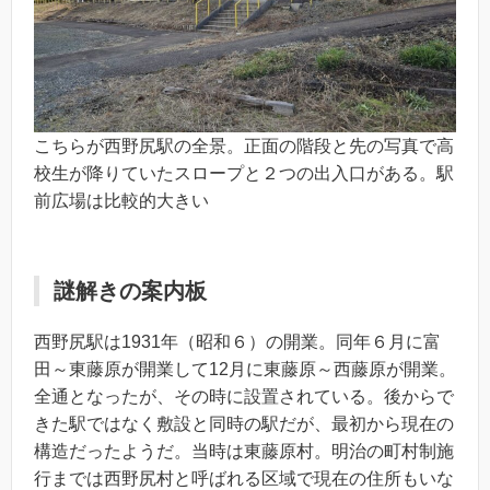
こちらが西野尻駅の全景。正面の階段と先の写真で高
校生が降りていたスロープと２つの出入口がある。駅
前広場は比較的大きい
謎解きの案内板
西野尻駅は1931年（昭和６）の開業。同年６月に富
田～東藤原が開業して12月に東藤原～西藤原が開業。
全通となったが、その時に設置されている。後からで
きた駅ではなく敷設と同時の駅だが、最初から現在の
構造だったようだ。当時は東藤原村。明治の町村制施
行までは西野尻村と呼ばれる区域で現在の住所もいな