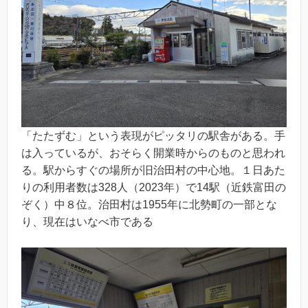
「たたずむ」という表現がピッタリの駅舎がある。手
は入っているが、おそらく開業時からのものと思われ
る。駅からすぐの場所が旧治田村の中心地。１日あた
りの利用者数は328人（2023年）で14駅（近鉄富田の
ぞく）中８位。治田村は1955年に北勢町の一部とな
り、現在はいなべ市である