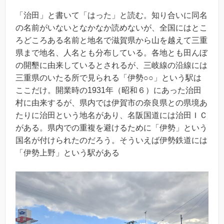
「治田」と書いて「はった」と読む。知り合いに同名
の名前がいないとなかなか読めないが、全国にはとこ
ろどころある名前と地名で滋賀県から山を越えて三重
県まで地名、人名とも分布している。各地とも田んぼ
の開墾に由来しているとされるが、三岐線の沿線には
三重県のいたる所で見られる「伊勢○○」という駅は
ここだけ。開業時の1931年（昭和６）にあった治田
村に由来するが、県内では伊賀市の奈良県との県境あ
たりに治田という地名があり、名阪国道には治田ＩＣ
がある。県内での重複を避けるために「伊勢」という
国名が付けられたのだろう。そういえば伊勢鉄道には
「伊勢上野」という駅がある