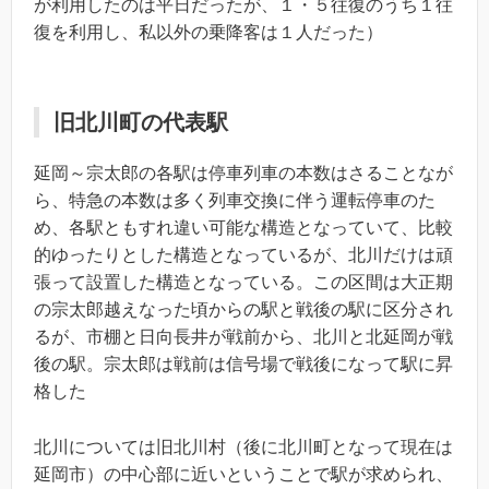
が利用したのは平日だったが、１・５往復のうち１往
復を利用し、私以外の乗降客は１人だった）
旧北川町の代表駅
延岡～宗太郎の各駅は停車列車の本数はさることなが
ら、特急の本数は多く列車交換に伴う運転停車のた
め、各駅ともすれ違い可能な構造となっていて、比較
的ゆったりとした構造となっているが、北川だけは頑
張って設置した構造となっている。この区間は大正期
の宗太郎越えなった頃からの駅と戦後の駅に区分され
るが、市棚と日向長井が戦前から、北川と北延岡が戦
後の駅。宗太郎は戦前は信号場で戦後になって駅に昇
格した
北川については旧北川村（後に北川町となって現在は
延岡市）の中心部に近いということで駅が求められ、