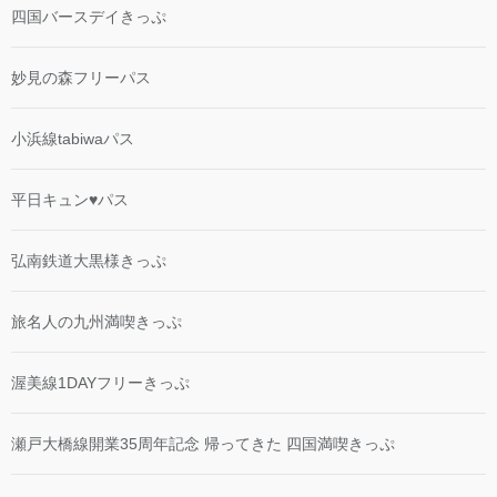
四国バースデイきっぷ
妙見の森フリーパス
小浜線tabiwaパス
平日キュン♥パス
弘南鉄道大黒様きっぷ
旅名人の九州満喫きっぷ
渥美線1DAYフリーきっぷ
瀬戸大橋線開業35周年記念 帰ってきた 四国満喫きっぷ