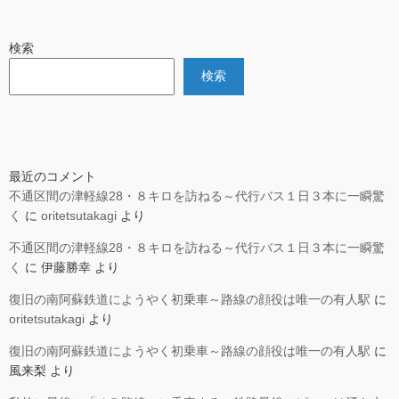
検索
検索
最近のコメント
不通区間の津軽線28・８キロを訪ねる～代行バス１日３本に一瞬驚
く
に
oritetsutakagi
より
不通区間の津軽線28・８キロを訪ねる～代行バス１日３本に一瞬驚
く
に
伊藤勝幸
より
復旧の南阿蘇鉄道にようやく初乗車～路線の顔役は唯一の有人駅
に
oritetsutakagi
より
復旧の南阿蘇鉄道にようやく初乗車～路線の顔役は唯一の有人駅
に
風来梨
より