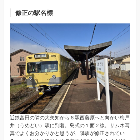
修正の駅名標
近鉄富田の隣の大矢知から６駅西藤原へと向かい梅戸
井（うめどい）駅に到着。島式の１面２線。サムネ写
真でよくお分かりかと思うが、隣駅が修正されてい