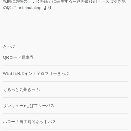
私的に最後の「ＪＲ路線」に乗車する～鉄路最後のピースは湧き水
の駅
に
oritetsutakagi
より
きっぷ
QRコード乗車券
WESTERポイント全線フリーきっぷ
ぐるっと九州きっぷ
サンキュー♥ちばフリーパス
ハロー！自由時間ネットパス