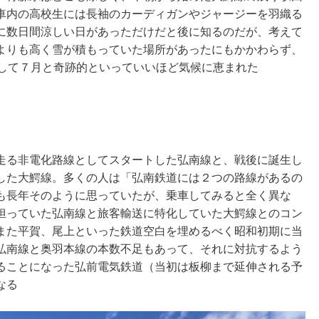
車内の高校生には長袖のカーディガンやジャージーを羽織る
に数日間涼しい日があっただけだと後に知るのだが、考えて
よりも高く雪が積もっていた場所があったにもかかわらず、
そして７月と奇跡的といっていいほど気候に恵まれた
走る非電化路線としてスタートした弘南線と、戦後に誕生し
した大鰐線。多くの人は「弘南鉄道には２つの路線があるの
も長年そのように思っていたが、乗車してみると全く異な
担っていた弘南線と旅客輸送に特化していた大鰐線とのコン
また平賀、尾上といった鉄道空白を埋めるべく昭和初期に当
弘南線と奥羽本線の本数不足もあって、それに対抗するよう
ることになった弘前電気鉄道（当初は板柳まで延伸される予
なる