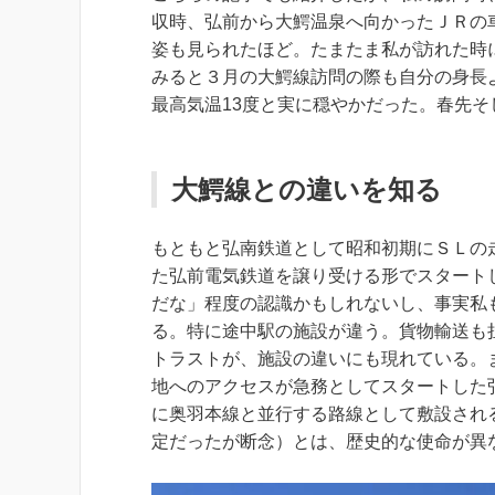
収時、弘前から大鰐温泉へ向かったＪＲの
姿も見られたほど。たまたま私が訪れた時
みると３月の大鰐線訪問の際も自分の身長
最高気温13度と実に穏やかだった。春先
大鰐線との違いを知る
もともと弘南鉄道として昭和初期にＳＬの
た弘前電気鉄道を譲り受ける形でスタート
だな」程度の認識かもしれないし、事実私
る。特に途中駅の施設が違う。貨物輸送も
トラストが、施設の違いにも現れている。
地へのアクセスが急務としてスタートした
に奥羽本線と並行する路線として敷設され
定だったが断念）とは、歴史的な使命が異