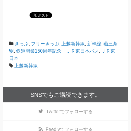
きっぷ
,
フリーきっぷ
,
上越新幹線
,
新幹線
,
燕三条
駅
,
鉄道開業150周年記念 ＪＲ東日本パス
,
ＪＲ東
日本
上越新幹線
SNSでもご購読できます。
Twitter
でフォローする
Feedly
でフォローする