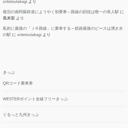
oritetsutakagi
より
復旧の南阿蘇鉄道にようやく初乗車～路線の顔役は唯一の有人駅
に
風来梨
より
私的に最後の「ＪＲ路線」に乗車する～鉄路最後のピースは湧き水
の駅
に
oritetsutakagi
より
きっぷ
QRコード乗車券
WESTERポイント全線フリーきっぷ
ぐるっと九州きっぷ