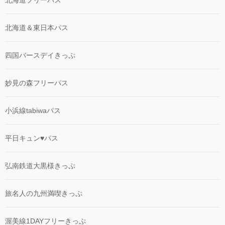
北海道フリーパス
北海道＆東日本パス
四国バースデイきっぷ
妙見の森フリーパス
小浜線tabiwaパス
平日キュン♥パス
弘南鉄道大黒様きっぷ
旅名人の九州満喫きっぷ
渥美線1DAYフリーきっぷ