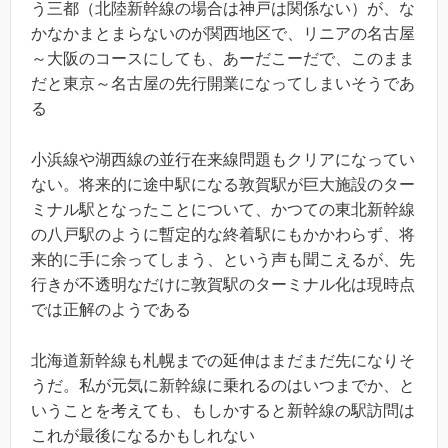
う三都（北陸新幹線の場合は神戸は関係ない）が、な
かなかまとまらないのが関西地区で、リニアの名古屋
～大阪のコースにしても、あーだこーだで、このまま
だと東京～名古屋の先行開業になってしまいそうであ
る
小浜線や湖西線の並行在来線問題もクリアになってい
ない。将来的に途中駅になる敦賀駅が巨大施設のター
ミナル駅となったことについて、かつての東北新幹線
の八戸駅のように暫定的な終着駅にもかかわらず、将
来的に手に余ってしまう、という声も聞こえるが、先
行きが不透明なだけに敦賀駅のターミナル化は現時点
では正解のようである
北海道新幹線も札幌までの延伸はまだまだ先になりそ
うだ。私が元気に新幹線に乗れるのはいつまでか、と
いうことを考えても、もしかすると新幹線の駅訪問は
これが最後になるかもしれない