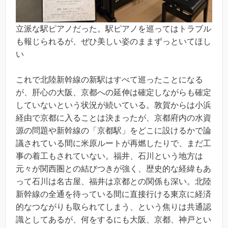
立派な駅ピアノだった。駅ピアノを巡ってはトラブル
も報じられるが、ぜひ美しい姿のままずっといてほし
い
これで北陸新幹線の新駅はすべて巡ったことになる
が、肝心の大阪、京都への延伸は確定しながらも確定
していないという状況が続いている。敦賀からは小浜
経由で京都に入ることは決まったが、京都府内の水資
源の問題や新幹線の「京都駅」をどこに設けるかで論
議されている間に米原ルートが再燃したりで、まだ工
事の着工もされていない。福井、石川という地方は
元々が関西圏との結びつきが強く、歴史的な経緯もあ
って石川は名古屋、福井は京都との関係も深い。北陸
新幹線の全通を待っている間に直接行ける東京に経済
的なつながりも取られてしまう、という焦りは共通認
識としてあるが、何をするにも大阪、京都、神戸とい