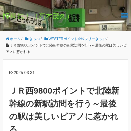
降り鉄！（高木茂久）
ホーム
/
きっぷ
/
WESTERポイント全線フリーきっぷ
/
ＪＲ西9800ポイントで北陸新幹線の新駅訪問を行う～最後の駅は美しいピ
アノに惹かれる
2025.03.31
ＪＲ西9800ポイントで北陸新
幹線の新駅訪問を行う～最後
の駅は美しいピアノに惹かれ
る