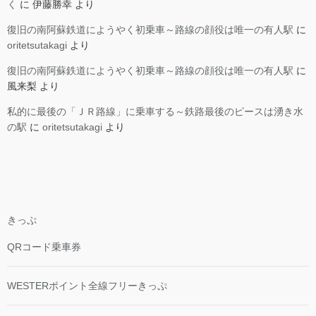
く
に
伊藤勝幸
より
復旧の南阿蘇鉄道にようやく初乗車～路線の顔役は唯一の有人駅
に
oritetsutakagi
より
復旧の南阿蘇鉄道にようやく初乗車～路線の顔役は唯一の有人駅
に
風来梨
より
私的に最後の「ＪＲ路線」に乗車する～鉄路最後のピースは湧き水
の駅
に
oritetsutakagi
より
きっぷ
QRコード乗車券
WESTERポイント全線フリーきっぷ