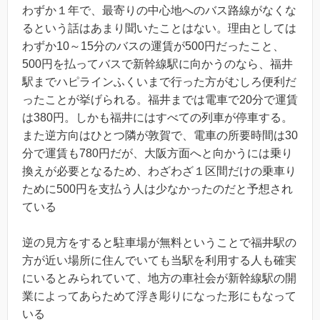
わずか１年で、最寄りの中心地へのバス路線がなくな
るという話はあまり聞いたことはない。理由としては
わずか10～15分のバスの運賃が500円だったこと、
500円を払ってバスで新幹線駅に向かうのなら、福井
駅までハピラインふくいまで行った方がむしろ便利だ
ったことが挙げられる。福井までは電車で20分で運賃
は380円。しかも福井にはすべての列車が停車する。
また逆方向はひとつ隣が敦賀で、電車の所要時間は30
分で運賃も780円だが、大阪方面へと向かうには乗り
換えが必要となるため、わざわざ１区間だけの乗車り
ために500円を支払う人は少なかったのだと予想され
ている
逆の見方をすると駐車場が無料ということで福井駅の
方が近い場所に住んでいても当駅を利用する人も確実
にいるとみられていて、地方の車社会が新幹線駅の開
業によってあらためて浮き彫りになった形にもなって
いる