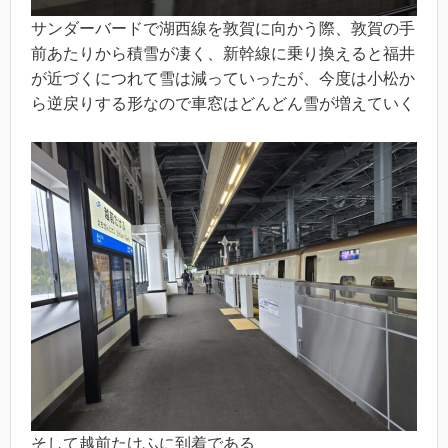
サンダーバードで湖西線を敦賀に向かう際、敦賀の手
前あたりから積雪が凄く、新幹線に乗り換えると福井
が近づくにつれて雪は減っていったが、今度は小松か
ら逆戻りする形なので車窓はどんどん雪が増えていく
そして越前たけふに到着である