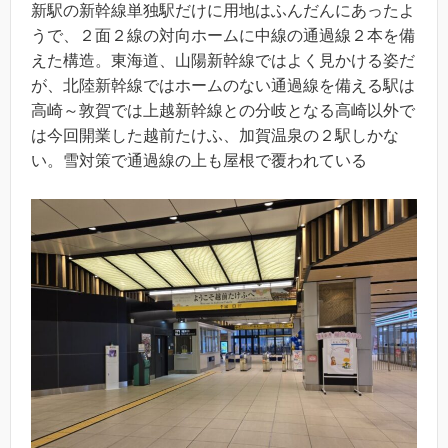
新駅の新幹線単独駅だけに用地はふんだんにあったよ
うで、２面２線の対向ホームに中線の通過線２本を備
えた構造。東海道、山陽新幹線ではよく見かける姿だ
が、北陸新幹線ではホームのない通過線を備える駅は
高崎～敦賀では上越新幹線との分岐となる高崎以外で
は今回開業した越前たけふ、加賀温泉の２駅しかな
い。雪対策で通過線の上も屋根で覆われている