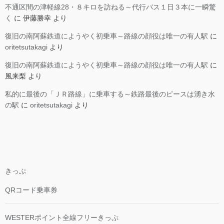
不通区間の津軽線28・８キロを訪ねる～代行バス１日３本に一瞬驚
く
に
伊藤勝幸
より
復旧の南阿蘇鉄道にようやく初乗車～路線の顔役は唯一の有人駅
に
oritetsutakagi
より
復旧の南阿蘇鉄道にようやく初乗車～路線の顔役は唯一の有人駅
に
風来梨
より
私的に最後の「ＪＲ路線」に乗車する～鉄路最後のピースは湧き水
の駅
に
oritetsutakagi
より
きっぷ
QRコード乗車券
WESTERポイント全線フリーきっぷ