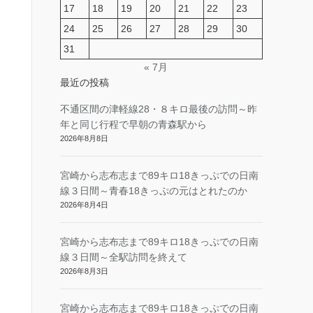
17
18
19
20
21
22
23
24
25
26
27
28
29
30
31
« 7月
最近の投稿
不通区間の津軽線28・８キロ最後の訪問～昨
年と同じ行程で早朝の青森駅から
2026年8月8日
宮崎から志布志まで89キロ18きっぷでの日南
線３日間～青春18きっぷの元はとれたのか
2026年8月4日
宮崎から志布志まで89キロ18きっぷでの日南
線３日間～全駅訪問を終えて
2026年8月3日
宮崎から志布志まで89キロ18きっぷでの日南