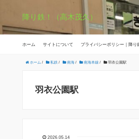
降り鉄！（高木茂久）
ホーム
サイトについて
プライバシーポリシー｜降り
ホーム
/
私鉄
/
南海
/
南海本線
/
羽衣公園駅
羽衣公園駅
2026.05.14