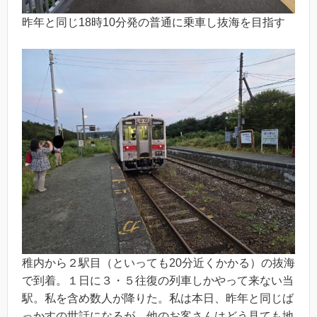
昨年と同じ18時10分発の普通に乗車し抜海を目指す
稚内から２駅目（といっても20分近くかかる）の抜海
で到着。１日に３・５往復の列車しかやって来ない当
駅。私を含め数人が降りた。私は本日、昨年と同じば
っかすの世話になるが、他のお客さんはどう見ても地