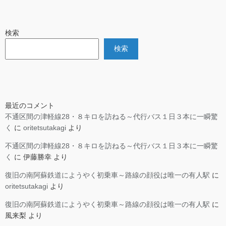
検索
検索
最近のコメント
不通区間の津軽線28・８キロを訪ねる～代行バス１日３本に一瞬驚
く
に
oritetsutakagi
より
不通区間の津軽線28・８キロを訪ねる～代行バス１日３本に一瞬驚
く
に
伊藤勝幸
より
復旧の南阿蘇鉄道にようやく初乗車～路線の顔役は唯一の有人駅
に
oritetsutakagi
より
復旧の南阿蘇鉄道にようやく初乗車～路線の顔役は唯一の有人駅
に
風来梨
より