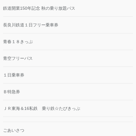
鉄道開業150年記念 秋の乗り放題パス
長良川鉄道１日フリー乗車券
青春１８きっぷ
青空フリーパス
１日乗車券
Ｂ特急券
ＪＲ東海＆16私鉄 乗り鉄☆たびきっぷ
ごあいさつ