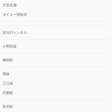
大型店舗
ダイエー曽根店
安治川トンネル
小野田線
幾寅駅
廃線
三江線
式敷駅
長谷駅