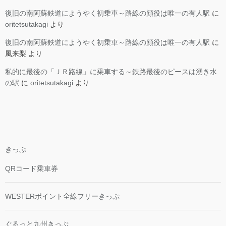
復旧の南阿蘇鉄道にようやく初乗車～路線の顔役は唯一の有人駅
に
oritetsutakagi
より
復旧の南阿蘇鉄道にようやく初乗車～路線の顔役は唯一の有人駅
に
風来梨
より
私的に最後の「ＪＲ路線」に乗車する～鉄路最後のピースは湧き水
の駅
に
oritetsutakagi
より
きっぷ
QRコード乗車券
WESTERポイント全線フリーきっぷ
ぐるっと九州きっぷ