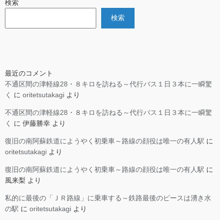
検索
検索
最近のコメント
不通区間の津軽線28・８キロを訪ねる～代行バス１日３本に一瞬驚
く
に
oritetsutakagi
より
不通区間の津軽線28・８キロを訪ねる～代行バス１日３本に一瞬驚
く
に
伊藤勝幸
より
復旧の南阿蘇鉄道にようやく初乗車～路線の顔役は唯一の有人駅
に
oritetsutakagi
より
復旧の南阿蘇鉄道にようやく初乗車～路線の顔役は唯一の有人駅
に
風来梨
より
私的に最後の「ＪＲ路線」に乗車する～鉄路最後のピースは湧き水
の駅
に
oritetsutakagi
より