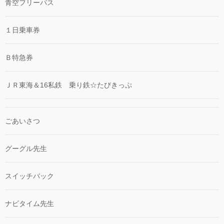
青空フリーパス
１日乗車券
Ｂ特急券
ＪＲ東海＆16私鉄 乗り鉄☆たびきっぷ
ごあいさつ
グーグル先生
スイッチバック
ナビタイム先生