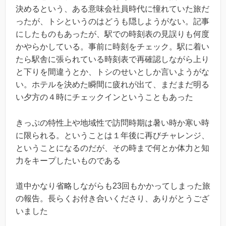
決めるという、ある意味会社員時代に憧れていた旅だ
ったが、トシというのはどうも隠しようがない。記事
にしたものもあったが、駅での時刻表の見誤りも何度
かやらかしている。事前に時刻をチェック。駅に着い
たら駅舎に張られている時刻表で再確認しながら上り
と下りを間違うとか、トシのせいとしか言いようがな
い。ホテルを決めた瞬間に疲れが出て、まだまだ明る
い夕方の４時にチェックインということもあった
きっぷの特性上や地域性で訪問時期は暑い時か寒い時
に限られる。ということは１年後に再びチャレンジ、
ということになるのだが、その時まで何とか体力と知
力をキープしたいものである
道中かなり省略しながらも23回もかかってしまった旅
の報告。長らくお付き合いくださり、ありがとうござ
いました