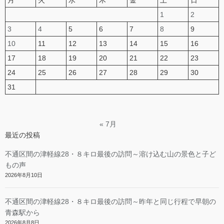
月
火
水
木
金
土
日
1
2
3
4
5
6
7
8
9
10
11
12
13
14
15
16
17
18
19
20
21
22
23
24
25
26
27
28
29
30
31
« 7月
最近の投稿
不通区間の津軽線28・８キロ最後の訪問～溶け込む山の景色と子ど
もの声
2026年8月10日
不通区間の津軽線28・８キロ最後の訪問～昨年と同じ行程で早朝の
青森駅から
2026年8月8日