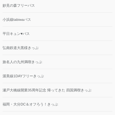
妙見の森フリーパス
小浜線tabiwaパス
平日キュン♥パス
弘南鉄道大黒様きっぷ
旅名人の九州満喫きっぷ
渥美線1DAYフリーきっぷ
瀬戸大橋線開業35周年記念 帰ってきた 四国満喫きっぷ
福岡・大分DC＆オフろう！きっぷ