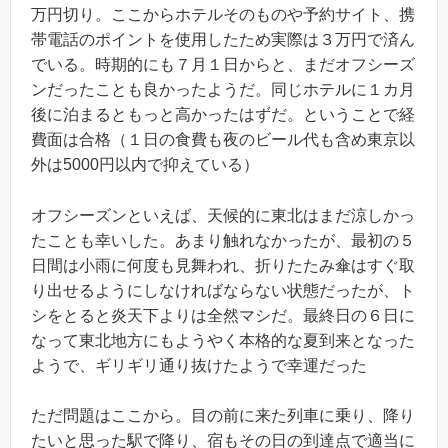
万円切り。ここからホテルそのものや予約サイト、携
帯電話のポイントを使用したため実際は３万円で済ん
でいる。時期的にも７月１日からと、まだオフシーズ
ンだったことも良かったようだ。同じホテルに１カ月
後に泊まるともっと高かったはずだ。ということで経
費面は合格（１日の食費も夜のビール代も含め東京以
外は5000円以内で抑えている）
オフシーズンといえば、天候的に東北はまだ涼しかっ
たことも幸いした。あまり触れなかったが、最初の５
日間は小雨に何度も見舞われ、折りたたみ傘はすぐ取
り出せるようにしなければならない状態だったが、ト
シをとると炎天下よりは全然マシだ。最終日の６日に
なって東北地方にもようやく本格的な夏到来となった
ようで、ギリギリ通り抜けたようで幸運だった
ただ問題はここから。目の前に来た列車に乗り、降り
たいと思った駅で降り、宿もその日の到達点で適当に