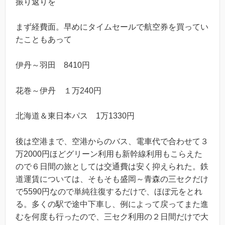
振り返りを
まず経費面。早めにタイムセールで航空券を買ってい
たこともあって
伊丹～羽田 8410円
花巻～伊丹 １万240円
北海道＆東日本パス 1万1330円
後は空港まで、空港からのバス、電車代で合わせて３
万2000円ほどグリーン利用も新幹線利用もこらえた
ので６日間の旅としては交通費は安く抑えられた。鉄
道運賃については、そもそも盛岡～青森の三セクだけ
で5590円なので単純往復するだけで、ほぼ元をとれ
る。多くの駅で途中下車し、例によって戻ってまた進
むを何度も行ったので、三セク利用の２日間だけで大