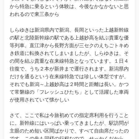
から特急に乗るという体験は、今後なかなかないと思
われるので東三条から
しらゆきは新潟県内で新潟、長岡といった上越新幹線
の駅と北陸新幹線の駅である上越妙高を結ぶ貴重な優
等列車。直江津から長野方面が三セクのえちごトキめ
き鉄道に転換されてしまいましたが、しらゆきは、そ
の間を結ぶ貴重な在来線特急となっています。１日４
往復で、うち２本が新井まで運行されます。新潟県内
だけを通るという在来線特急では珍しい体型ですが、
それでも新潟～上越妙高は２時間と距離は長い。かつ
て常磐線の「フレッシュひたち」として活躍した車両
が使用されていて懐かしい
さて、ここで私は今旅初めての指定席利用を行うこと
に。新幹線にはいっぱい乗ってきましたが、駅訪問が
主眼のため短い区間ばかりで、すべて自由席だったの
です。この先も同様の行程なので、せっかくだから、