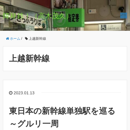
降り鉄！（高木茂久）
ホーム
/
上越新幹線
上越新幹線
2023.01.13
東日本の新幹線単独駅を巡る
～グルリ一周