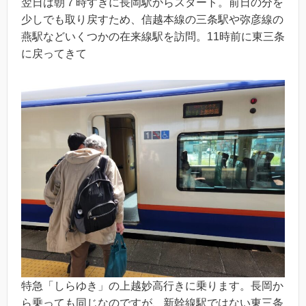
翌日は朝７時すぎに長岡駅からスタート。前日の分を
少しでも取り戻すため、信越本線の三条駅や弥彦線の
燕駅などいくつかの在来線駅を訪問。11時前に東三条
に戻ってきて
特急「しらゆき」の上越妙高行きに乗ります。長岡か
ら乗っても同じなのですが、新幹線駅ではない東三条