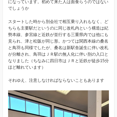
になっています。初めて来た人は面食らうのではない
でしょうか
スタートした時から別会社で相互乗り入れもなく、ど
ちらも主要駅だというのに同じ改札内という構造は紀
勢本線、参宮線と近鉄が並行する三重県内では他にも
見られ、津と松阪が同じ形。かつては関西本線の桑名
と鳥羽も同様でしたが、桑名は新駅舎誕生に伴い改札
が分離され、鳥羽はＪＲ駅の無人化に伴い別の入口と
なりました（ちなみに四日市はＪＲと近鉄が徒歩15分
ほど離れています）
それゆえ、注意しなければならないこともあります