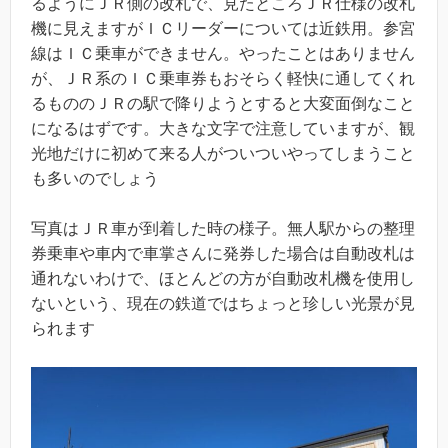
るようにＪＲ側の改札で、見たところＪＲ仕様の改札
機に見えますがＩＣリーダーについては近鉄用。参宮
線はＩＣ乗車ができません。やったことはありません
が、ＪＲ系のＩＣ乗車券もおそらく軽快に通してくれ
るもののＪＲの駅で降りようとすると大変面倒なこと
になるはずです。大きな文字で注意していますが、観
光地だけに初めて来る人がついついやってしまうこと
も多いのでしょう
写真はＪＲ車が到着した時の様子。無人駅からの整理
券乗車や車内で車掌さんに発券した場合は自動改札は
通れないわけで、ほとんどの方が自動改札機を使用し
ないという、現在の鉄道ではちょっと珍しい光景が見
られます