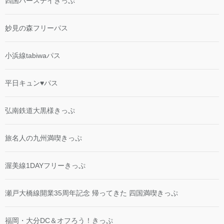
四国バースデイきっぷ
妙見の森フリーパス
小浜線tabiwaパス
平日キュン♥パス
弘南鉄道大黒様きっぷ
旅名人の九州満喫きっぷ
渥美線1DAYフリーきっぷ
瀬戸大橋線開業35周年記念 帰ってきた 四国満喫きっぷ
福岡・大分DC＆オフろう！きっぷ