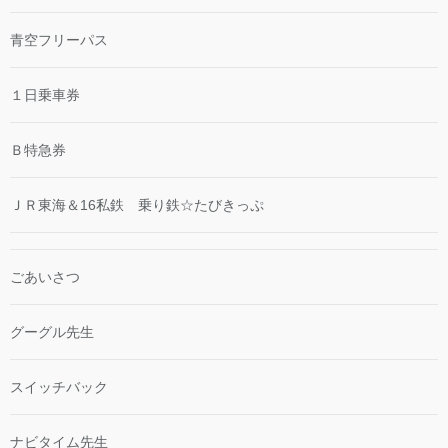
青空フリーパス
１日乗車券
Ｂ特急券
ＪＲ東海＆16私鉄 乗り鉄☆たびきっぷ
ごあいさつ
グーグル先生
スイッチバック
ナビタイム先生