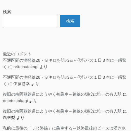
検索
検索
最近のコメント
不通区間の津軽線28・８キロを訪ねる～代行バス１日３本に一瞬驚
く
に
oritetsutakagi
より
不通区間の津軽線28・８キロを訪ねる～代行バス１日３本に一瞬驚
く
に
伊藤勝幸
より
復旧の南阿蘇鉄道にようやく初乗車～路線の顔役は唯一の有人駅
に
oritetsutakagi
より
復旧の南阿蘇鉄道にようやく初乗車～路線の顔役は唯一の有人駅
に
風来梨
より
私的に最後の「ＪＲ路線」に乗車する～鉄路最後のピースは湧き水