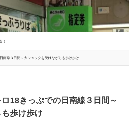
鉄！
の日南線３日間～大ショックを受けながらも歩け歩け
キロ18きっぷでの日南線３日間～
らも歩け歩け