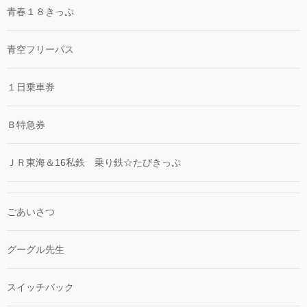
青春１８きっぷ
青空フリーパス
１日乗車券
Ｂ特急券
ＪＲ東海＆16私鉄 乗り鉄☆たびきっぷ
ごあいさつ
グーグル先生
スイッチバック