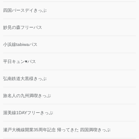
四国バースデイきっぷ
妙見の森フリーパス
小浜線tabiwaパス
平日キュン♥パス
弘南鉄道大黒様きっぷ
旅名人の九州満喫きっぷ
渥美線1DAYフリーきっぷ
瀬戸大橋線開業35周年記念 帰ってきた 四国満喫きっぷ