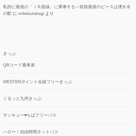
私的に最後の「ＪＲ路線」に乗車する～鉄路最後のピースは湧き水
の駅
に
oritetsutakagi
より
きっぷ
QRコード乗車券
WESTERポイント全線フリーきっぷ
ぐるっと九州きっぷ
サンキュー♥ちばフリーパス
ハロー！自由時間ネットパス