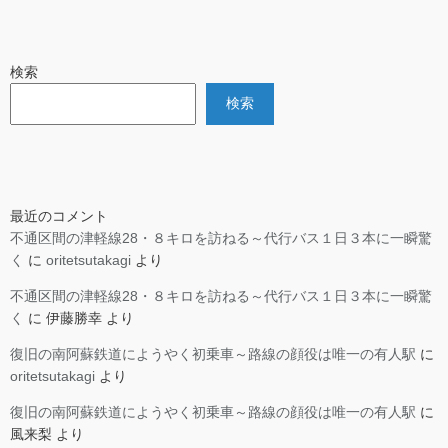
検索
検索
最近のコメント
不通区間の津軽線28・８キロを訪ねる～代行バス１日３本に一瞬驚
く
に
oritetsutakagi
より
不通区間の津軽線28・８キロを訪ねる～代行バス１日３本に一瞬驚
く
に
伊藤勝幸
より
復旧の南阿蘇鉄道にようやく初乗車～路線の顔役は唯一の有人駅
に
oritetsutakagi
より
復旧の南阿蘇鉄道にようやく初乗車～路線の顔役は唯一の有人駅
に
風来梨
より