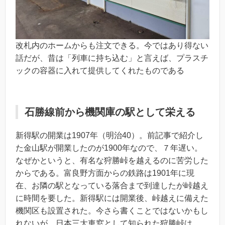
改札内のホームからも注文できる。今ではあり得ない
話だが、昔は「列車に持ち込む」と言えば、プラスチ
ックの容器に入れて提供してくれたものである
石勝線前から機関庫の駅として栄える
新得駅の開業は1907年（明治40）。前記事で紹介し
た金山駅が開業したのが1900年なので、７年遅い。
なぜかというと、有名な狩勝峠を越えるのに苦労した
からである。富良野方面からの鉄路は1901年に現
在、お隣の駅となっている落合まで到達したが峠越え
に時間を要した。新得駅には開業後、峠越えに備えた
機関区も設置された。今さら書くことではないかもし
れないが、日本三大車窓として知られた狩勝峠は