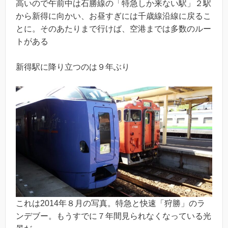
高いので午前中は石勝線の「特急しか来ない駅」２駅
から新得に向かい、お昼すぎには千歳線沿線に戻るこ
とに。そのあたりまで行けば、空港までは多数のルー
トがある
新得駅に降り立つのは９年ぶり
これは2014年８月の写真。特急と快速「狩勝」のラ
ンデブー。もうすでに７年間見られなくなっている光