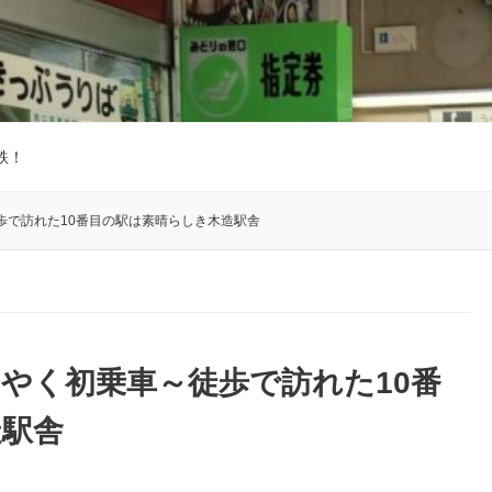
鉄！
歩で訪れた10番目の駅は素晴らしき木造駅舎
やく初乗車～徒歩で訪れた10番
造駅舎