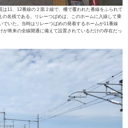
は11、12番線の２面２線で、柵で覆われた番線をふられて
えの名残である。リレーつばめは、このホームに入線して乗
いでいた。当時はリレーつばめの発着するホームが11番線
だけが将来の全線開通に備えて設置されているだけの存在だっ