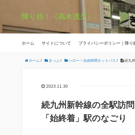
降り鉄！（高木茂久）
ホーム
サイトについて
プライバシーポリシー｜降り
ホーム
/
きっぷ
/
ハロー！自由時間ネットパス
/
続九
2023.11.30
続九州新幹線の全駅訪
「始終着」駅のなごり