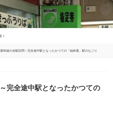
鉄！
州新幹線の全駅訪問～完全途中駅となったかつての「始終着」駅のなごり
問～完全途中駅となったかつての