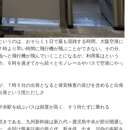
というのは、おそらく１日で最も混雑する時間。大阪空港に
７時より早い時間に飛行機が飛ぶことができない。その分、
地へと飛行機が飛んでいくことになるが、利用客はという
め、６時を過ぎてから続々とモノレールやバスで空港にやっ
が、７時５分の出発となると保安検査の並びを含めると出発
出発という慌ただしさ
中央駅を結ぶバスは頻度が高く、そう待たずに乗れる
続きである。九州新幹線は新八代～鹿児島中央が部分開通し
た。今回は熊本以南の新八代、新水俣、出水、川内の各駅を