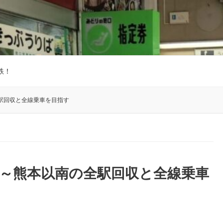
鉄！
駅回収と全線乗車を目指す
～熊本以南の全駅回収と全線乗車