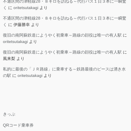
不通区間の津軽線28・８キロを訪ねる～代行バス１日３本に一瞬驚
く
に
oritetsutakagi
より
不通区間の津軽線28・８キロを訪ねる～代行バス１日３本に一瞬驚
く
に
伊藤勝幸
より
復旧の南阿蘇鉄道にようやく初乗車～路線の顔役は唯一の有人駅
に
oritetsutakagi
より
復旧の南阿蘇鉄道にようやく初乗車～路線の顔役は唯一の有人駅
に
風来梨
より
私的に最後の「ＪＲ路線」に乗車する～鉄路最後のピースは湧き水
の駅
に
oritetsutakagi
より
きっぷ
QRコード乗車券