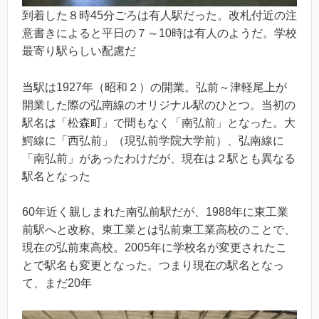
到着した８時45分ごろは有人駅だった。改札付近の注
意書きによると平日の７～10時は有人のようだ。学校
最寄り駅らしい配慮だ
当駅は1927年（昭和２）の開業。弘前～津軽尾上が
開業した際の弘南線のオリジナル駅のひとつ。当初の
駅名は「松森町」で間もなく「南弘前」となった。大
鰐線に「西弘前」（現弘前学院大学前）、弘南線に
「南弘前」があったわけだが、現在は２駅とも異なる
駅名となった
60年近く親しまれた南弘前駅だが、1988年に東工業
前駅へと改称。東工業とは弘前東工業高校のことで、
現在の弘前東高校。2005年に学校名が変更されたこ
とで駅名も変更となった。つまり現在の駅名となっ
て、まだ20年