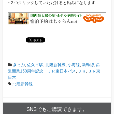
↑２つクリックしていただけると励みになります
きっぷ
,
佐久平駅
,
北陸新幹線
,
小海線
,
新幹線
,
鉄
道開業150周年記念 ＪＲ東日本パス
,
ＪＲ
,
ＪＲ東
日本
北陸新幹線
SNSでもご購読できます。