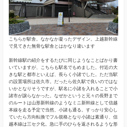
こちらが駅舎。なかなか凝ったデザイン。上越新幹線
で見てきた無骨な駅舎とはかなり違います
新幹線駅の紹介をするたびに同じようなことばかり書
いていますが、こちらも駅名でもめました。付近の大
きな駅と都市といえば、長らく小諸でした。ただ当駅
の設置場所は佐久市。だったら佐久駅で良いのではな
いかとなりそうですが、駅名に小諸を入れることで小
諸市が譲らなかった。なぜかというと元々の長野まで
のルートは山形新幹線のようなミニ新幹線として信越
本線を走る予定で当然、小諸も通る。すっかり安心し
ていたら方向転換でフル規格となり小諸は素通り、信
越本線は三セク化。急に手のひらを返されるような形