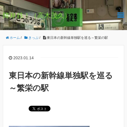
降り鉄！（高木茂久）
ホーム
/
きっぷ
/
東日本の新幹線単独駅を巡る～繁栄の駅
2023.01.14
東日本の新幹線単独駅を巡る
～繁栄の駅