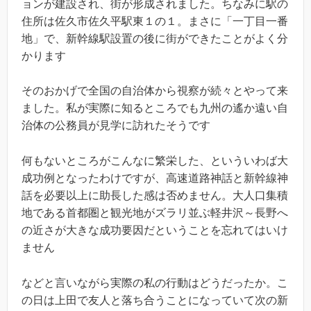
ョンが建設され、街が形成されました。ちなみに駅の
住所は佐久市佐久平駅東１の１。まさに「一丁目一番
地」で、新幹線駅設置の後に街ができたことがよく分
かります
そのおかげで全国の自治体から視察が続々とやって来
ました。私が実際に知るところでも九州の遙か遠い自
治体の公務員が見学に訪れたそうです
何もないところがこんなに繁栄した、といういわば大
成功例となったわけですが、高速道路神話と新幹線神
話を必要以上に助長した感は否めません。大人口集積
地である首都圏と観光地がズラリ並ぶ軽井沢～長野へ
の近さが大きな成功要因だということを忘れてはいけ
ません
などと言いながら実際の私の行動はどうだったか。こ
の日は上田で友人と落ち合うことになっていて次の新