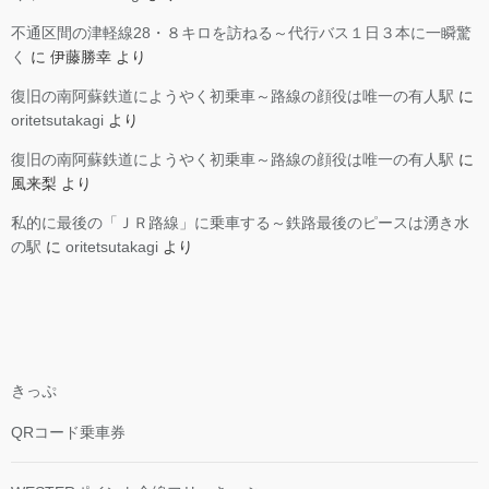
不通区間の津軽線28・８キロを訪ねる～代行バス１日３本に一瞬驚
く
に
伊藤勝幸
より
復旧の南阿蘇鉄道にようやく初乗車～路線の顔役は唯一の有人駅
に
oritetsutakagi
より
復旧の南阿蘇鉄道にようやく初乗車～路線の顔役は唯一の有人駅
に
風来梨
より
私的に最後の「ＪＲ路線」に乗車する～鉄路最後のピースは湧き水
の駅
に
oritetsutakagi
より
きっぷ
QRコード乗車券