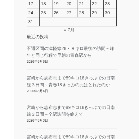
17
18
19
20
21
22
23
24
25
26
27
28
29
30
31
« 7月
最近の投稿
不通区間の津軽線28・８キロ最後の訪問～昨
年と同じ行程で早朝の青森駅から
2026年8月8日
宮崎から志布志まで89キロ18きっぷでの日南
線３日間～青春18きっぷの元はとれたのか
2026年8月4日
宮崎から志布志まで89キロ18きっぷでの日南
線３日間～全駅訪問を終えて
2026年8月3日
宮崎から志布志まで89キロ18きっぷでの日南