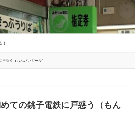
鉄！
に戸惑う（もんだいガール）
初めての銚子電鉄に戸惑う（もん