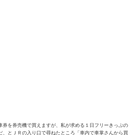
車券を券売機で買えますが、私が求める１日フリーきっぷの
だ、とＪＲの入り口で尋ねたところ「車内で車掌さんから買