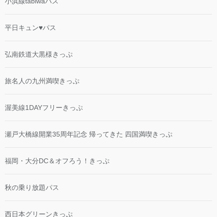
小浜線tabiwaパス
平日キュン♥パス
弘南鉄道大黒様きっぷ
旅名人の九州満喫きっぷ
渥美線1DAYフリーきっぷ
瀬戸大橋線開業35周年記念 帰ってきた 四国満喫きっぷ
福岡・大分DC＆オフろう！きっぷ
秋の乗り放題パス
西日本グリーンきっぷ