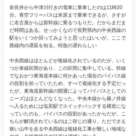
奈良井から中津川行きの電車に乗車したのは11時20
分。青空フリーパスは米原まで乗車できるが、さすが
に名古屋からは新幹線に乗るつもりだ。だからまだま
だ時間はある。せっかくなので長野県内の中央西線の
駅をいくつか回ってみようと思ったはいいが、ここで
路線内の遅延を知る。特急の遅れらしい
中央西線はほとんどが複線化されているのだが、いく
つか単線区間があり、この区間に集中している。幹線
でなおかつ東海道本線に何かあった場合のバイパス線
の役割を担っていたため、すべて複線化する予定だっ
たが、東海道新幹線の開通によってバイパスとしての
ニーズはほとんどなくなった。中央本線から篠ノ井線
へ入るためには塩尻駅でスイッチバックする構造にな
っていたのも、バイパスの役割があったからだが、こ
ちらが解消されているのはご存じの通り。ただでさえ
狭い山中を走る中央西線は複線化工事が難しい地域な