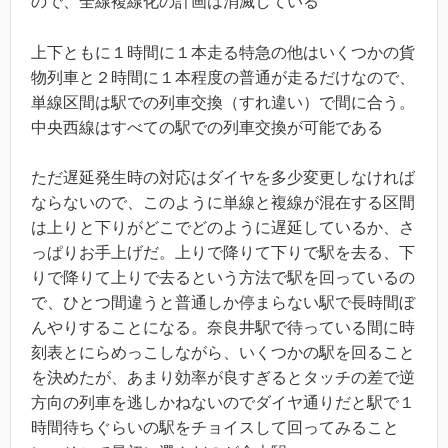
ので、全線複線化の計画は消滅している
上下ともに１時間に１本走る特急の他はいくつかの貨
物列車と２時間に１本程度の普通が走るだけなので、
単線区間は駅での列車交換（すれ違い）で間に合う。
中央西線はすべての駅での列車交換が可能である
ただ遅延発生時の対応はダイヤを多少変更しなければ
ならないので、このように単線と複線が混在する区間
は上りと下りがどこでどのように遅延しているか、さ
っぱりお手上げだ。上りで降りて下りで駅を去る、下
りで降りて上りで去るという方法で駅を回っているの
で、ひとつ間違うと普通しか停まらない駅で長時間ぼ
んやりすることになる。奈良井駅で待っている間に時
刻表とにらめっこしながら、いくつかの駅を回ること
を決めたが、あまり効率が良すぎるとタッチの差で逆
方向の列車を逃しかねないのでダイヤ通りだと駅で１
時間待ちぐらいの駅をチョイスして回ってみること