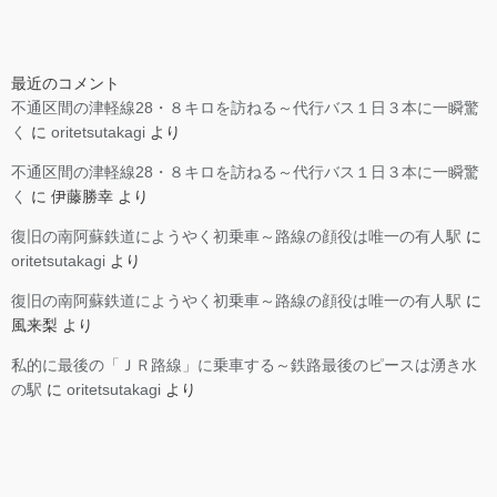
最近のコメント
不通区間の津軽線28・８キロを訪ねる～代行バス１日３本に一瞬驚
く
に
oritetsutakagi
より
不通区間の津軽線28・８キロを訪ねる～代行バス１日３本に一瞬驚
く
に
伊藤勝幸
より
復旧の南阿蘇鉄道にようやく初乗車～路線の顔役は唯一の有人駅
に
oritetsutakagi
より
復旧の南阿蘇鉄道にようやく初乗車～路線の顔役は唯一の有人駅
に
風来梨
より
私的に最後の「ＪＲ路線」に乗車する～鉄路最後のピースは湧き水
の駅
に
oritetsutakagi
より