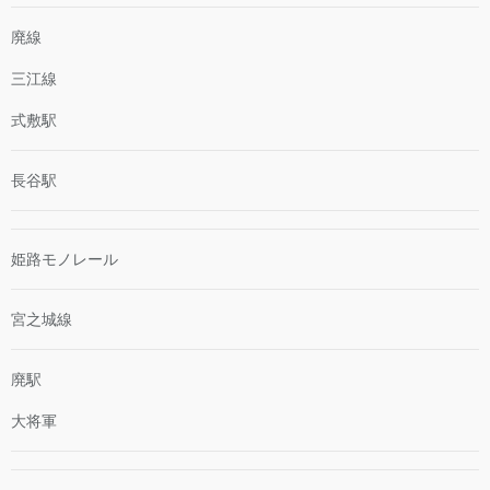
廃線
三江線
式敷駅
長谷駅
姫路モノレール
宮之城線
廃駅
大将軍