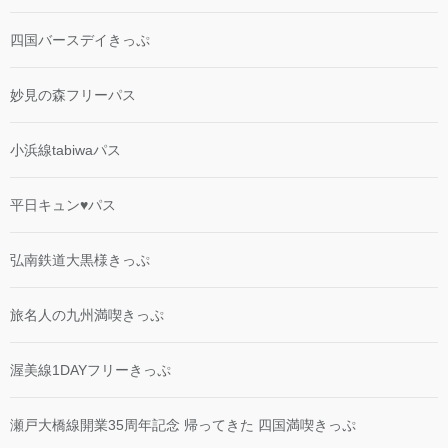
四国バースデイきっぷ
妙見の森フリーパス
小浜線tabiwaパス
平日キュン♥パス
弘南鉄道大黒様きっぷ
旅名人の九州満喫きっぷ
渥美線1DAYフリーきっぷ
瀬戸大橋線開業35周年記念 帰ってきた 四国満喫きっぷ