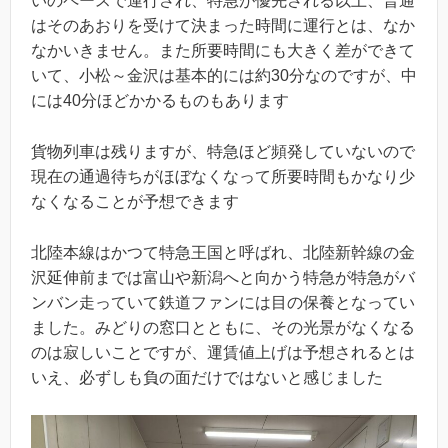
いのペースで運行され、特急が優先される以上、普通
はそのあおりを受けて決まった時間に運行とは、なか
なかいきません。また所要時間にも大きく差ができて
いて、小松～金沢は基本的には約30分なのですが、中
には40分ほどかかるものもあります
貨物列車は残りますが、特急ほど頻発していないので
現在の通過待ちがほぼなくなって所要時間もかなり少
なくなることが予想できます
北陸本線はかつて特急王国と呼ばれ、北陸新幹線の金
沢延伸前までは富山や新潟へと向かう特急が特急がバ
ンバン走っていて鉄道ファンには目の保養となってい
ました。みどりの窓口とともに、その光景がなくなる
のは寂しいことですが、運賃値上げは予想されるとは
いえ、必ずしも負の面だけではないと感じました