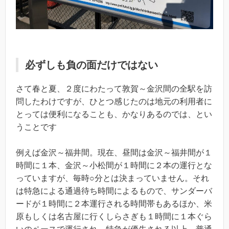
必ずしも負の面だけではない
さて春と夏、２度にわたって敦賀～金沢間の全駅を訪
問したわけですが、ひとつ感じたのは地元の利用者に
とっては便利になることも、かなりあるのでは、とい
うことです
例えば金沢～福井間。現在、昼間は金沢～福井間が１
時間に１本、金沢～小松間が１時間に２本の運行とな
っていますが、毎時○分とは決まっていません。それ
は特急による通過待ち時間によるもので、サンダーバ
ードが１時間に２本運行される時間帯もあるほか、米
原もしくは名古屋に行くしらさぎも１時間に１本ぐら