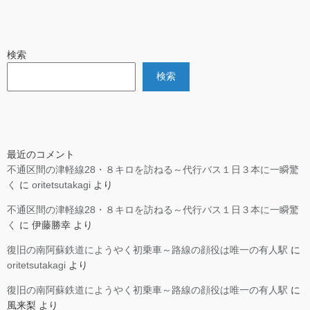
検索
検索
最近のコメント
不通区間の津軽線28・８キロを訪ねる～代行バス１日３本に一瞬驚
く
に
oritetsutakagi
より
不通区間の津軽線28・８キロを訪ねる～代行バス１日３本に一瞬驚
く
に
伊藤勝幸
より
復旧の南阿蘇鉄道にようやく初乗車～路線の顔役は唯一の有人駅
に
oritetsutakagi
より
復旧の南阿蘇鉄道にようやく初乗車～路線の顔役は唯一の有人駅
に
風来梨
より