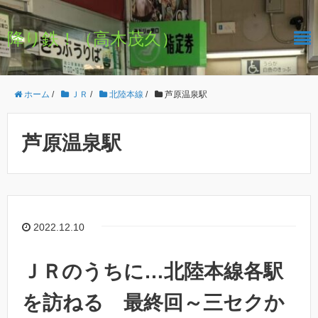
降り鉄！（高木茂久）
ホーム
/
ＪＲ
/
北陸本線
/
芦原温泉駅
芦原温泉駅
2022.12.10
ＪＲのうちに…北陸本線各駅
を訪ねる 最終回～三セクか