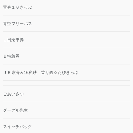
青春１８きっぷ
青空フリーパス
１日乗車券
Ｂ特急券
ＪＲ東海＆16私鉄 乗り鉄☆たびきっぷ
ごあいさつ
グーグル先生
スイッチバック