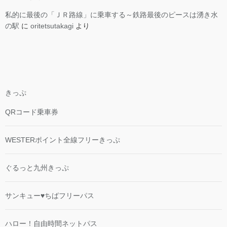
私的に最後の「ＪＲ路線」に乗車する～鉄路最後のピースは湧き水
の駅
に
oritetsutakagi
より
きっぷ
QRコード乗車券
WESTERポイント全線フリーきっぷ
ぐるっと九州きっぷ
サンキュー♥ちばフリーパス
ハロー！自由時間ネットパス