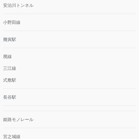
安治川トンネル
小野田線
幾寅駅
廃線
三江線
式敷駅
長谷駅
姫路モノレール
宮之城線