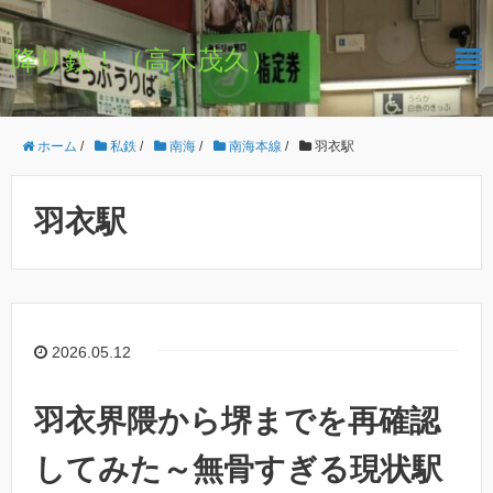
降り鉄！（高木茂久）
ホーム
/
私鉄
/
南海
/
南海本線
/
羽衣駅
羽衣駅
2026.05.12
羽衣界隈から堺までを再確認
してみた～無骨すぎる現状駅