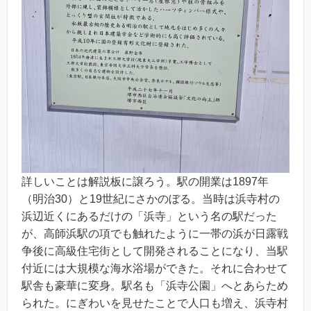
詳しいことは解説板に譲ろう。駅の開業は1897年
（明治30）と19世紀にさかのぼる。当時は浜寺村の
浜辺近くにあるだけの「浜寺」という名の駅だった
が、高師浜駅の項でも触れたように一帯の浜が日露戦
争後に高級住宅街として開発されることになり、当駅
付近には大規模な海水浴場ができた。それに合わせて
駅舎も豪華に変身。駅名も「浜寺公園」へとあらため
られた。にぎわいを見せたことで人口も増え、浜寺村