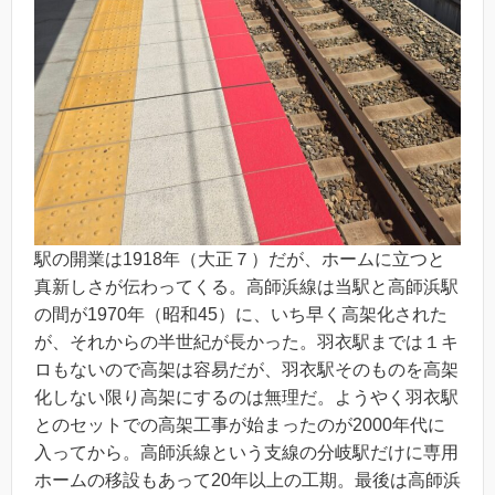
駅の開業は1918年（大正７）だが、ホームに立つと
真新しさが伝わってくる。高師浜線は当駅と高師浜駅
の間が1970年（昭和45）に、いち早く高架化された
が、それからの半世紀が長かった。羽衣駅までは１キ
ロもないので高架は容易だが、羽衣駅そのものを高架
化しない限り高架にするのは無理だ。ようやく羽衣駅
とのセットでの高架工事が始まったのが2000年代に
入ってから。高師浜線という支線の分岐駅だけに専用
ホームの移設もあって20年以上の工期。最後は高師浜