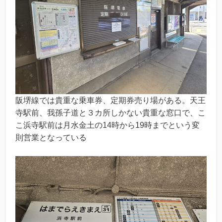
阪堺線では貴重な乗車券、定期券売り場がある。天王
寺駅前、我孫子道と３カ所しかない貴重な窓口で、こ
こ浜寺駅前は月水金土の14時から19時までという変
則営業となっている