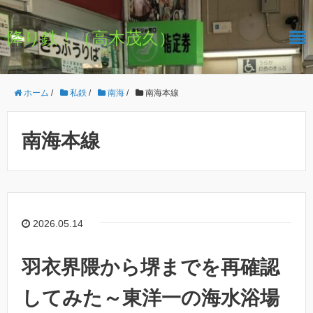
降り鉄！（高木茂久）
ホーム
/
私鉄
/
南海
/
南海本線
南海本線
2026.05.14
羽衣界隈から堺までを再確認
してみた～東洋一の海水浴場