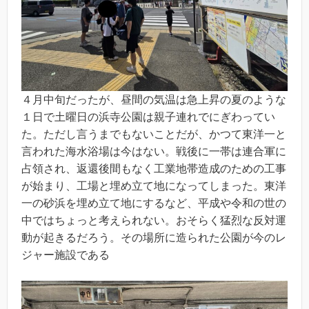
４月中旬だったが、昼間の気温は急上昇の夏のような
１日で土曜日の浜寺公園は親子連れでにぎわってい
た。ただし言うまでもないことだが、かつて東洋一と
言われた海水浴場は今はない。戦後に一帯は連合軍に
占領され、返還後間もなく工業地帯造成のための工事
が始まり、工場と埋め立て地になってしまった。東洋
一の砂浜を埋め立て地にするなど、平成や令和の世の
中ではちょっと考えられない。おそらく猛烈な反対運
動が起きるだろう。その場所に造られた公園が今のレ
ジャー施設である