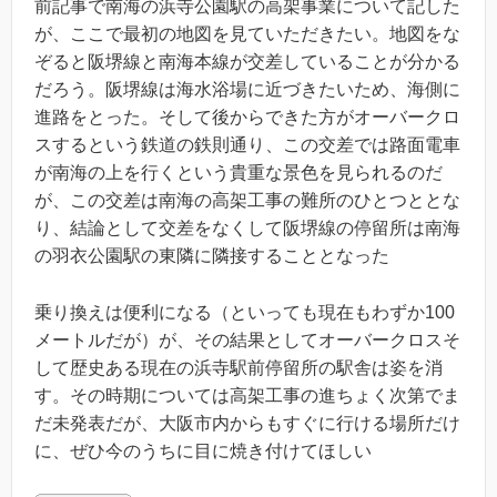
前記事で南海の浜寺公園駅の高架事業について記した
が、ここで最初の地図を見ていただきたい。地図をな
ぞると阪堺線と南海本線が交差していることが分かる
だろう。阪堺線は海水浴場に近づきたいため、海側に
進路をとった。そして後からできた方がオーバークロ
スするという鉄道の鉄則通り、この交差では路面電車
が南海の上を行くという貴重な景色を見られるのだ
が、この交差は南海の高架工事の難所のひとつととな
り、結論として交差をなくして阪堺線の停留所は南海
の羽衣公園駅の東隣に隣接することとなった
乗り換えは便利になる（といっても現在もわずか100
メートルだが）が、その結果としてオーバークロスそ
して歴史ある現在の浜寺駅前停留所の駅舎は姿を消
す。その時期については高架工事の進ちょく次第でま
だ未発表だが、大阪市内からもすぐに行ける場所だけ
に、ぜひ今のうちに目に焼き付けてほしい