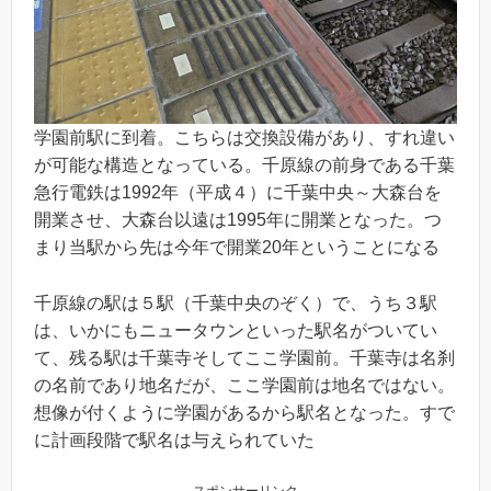
学園前駅に到着。こちらは交換設備があり、すれ違い
が可能な構造となっている。千原線の前身である千葉
急行電鉄は1992年（平成４）に千葉中央～大森台を
開業させ、大森台以遠は1995年に開業となった。つ
まり当駅から先は今年で開業20年ということになる
千原線の駅は５駅（千葉中央のぞく）で、うち３駅
は、いかにもニュータウンといった駅名がついてい
て、残る駅は千葉寺そしてここ学園前。千葉寺は名刹
の名前であり地名だが、ここ学園前は地名ではない。
想像が付くように学園があるから駅名となった。すで
に計画段階で駅名は与えられていた