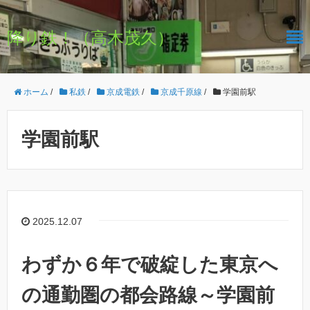
降り鉄！（高木茂久）
ホーム
/
私鉄
/
京成電鉄
/
京成千原線
/
学園前駅
学園前駅
2025.12.07
わずか６年で破綻した東京へ
の通勤圏の都会路線～学園前