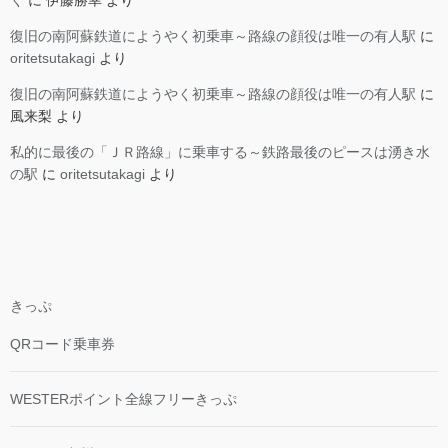
く
に
伊藤勝幸
より
復旧の南阿蘇鉄道にようやく初乗車～路線の顔役は唯一の有人駅
に
oritetsutakagi
より
復旧の南阿蘇鉄道にようやく初乗車～路線の顔役は唯一の有人駅
に
風来梨
より
私的に最後の「ＪＲ路線」に乗車する～鉄路最後のピースは湧き水
の駅
に
oritetsutakagi
より
きっぷ
QRコード乗車券
WESTERポイント全線フリーきっぷ