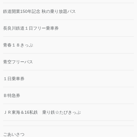
鉄道開業150年記念 秋の乗り放題パス
長良川鉄道１日フリー乗車券
青春１８きっぷ
青空フリーパス
１日乗車券
Ｂ特急券
ＪＲ東海＆16私鉄 乗り鉄☆たびきっぷ
ごあいさつ