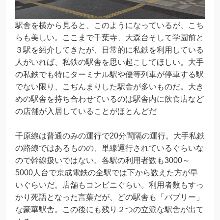
駅舎を横から見ると、このようになっているが、こち
らも美しい。ここまで千葉寺、大森台そして学園前と
３駅を紹介してきたが、日常的に私鉄を利用している
人がいれば、私鉄の駅舎を思い起こしてほしい。大手
の私鉄でも特にターミナル駅や優等列車が停車する駅
でない限り、こぢんまりした駅舎が多いものだ。大き
めの駅舎を持ち合わせているのは駅舎内に飲食店など
の店舗が入居していることがほとんどだ
千原線は普通のみの運行で20分間隔の運行。大手私鉄
の路線ではあるものの、単線運行されているぐらいな
ので幹線扱いではない。各駅の利用者数も3000～
5000人台で京成電鉄の全駅では下から数えた方が早
いぐらいだ。店舗もコンビニぐらい。利用者数もすっ
かり死語となった言葉だが、どの駅舎も「バブリー」
な豪華駅舎。この後にも残り２つの立派な駅舎が出て