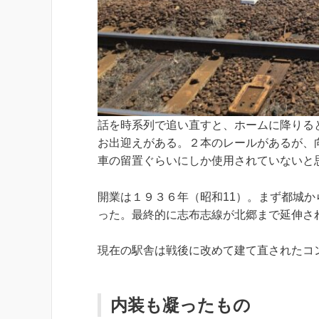
話を時系列で追い直すと、ホームに降りる
お出迎えがある。２本のレールがあるが、
車の留置ぐらいにしか使用されていないと
開業は１９３６年（昭和11）。まず都城
った。最終的に志布志線が北郷まで延伸さ
現在の駅舎は戦後に改めて建て直されたコ
内装も凝ったもの