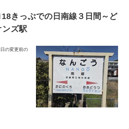
ロ18きっぷでの日南線３日間～ど
オンズ駅
4日の変更前の