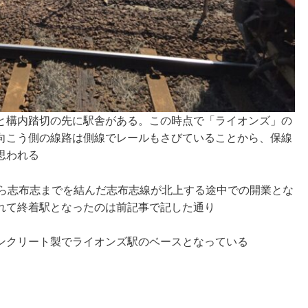
と構内踏切の先に駅舎がある。この時点で「ライオンズ」の
向こう側の線路は側線でレールもさびていることから、保線
思われる
から志布志までを結んだ志布志線が北上する途中での開業とな
れて終着駅となったのは前記事で記した通り
ンクリート製でライオンズ駅のベースとなっている