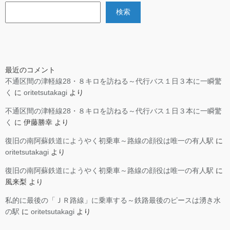
検索
最近のコメント
不通区間の津軽線28・８キロを訪ねる～代行バス１日３本に一瞬驚
く
に
oritetsutakagi
より
不通区間の津軽線28・８キロを訪ねる～代行バス１日３本に一瞬驚
く
に
伊藤勝幸
より
復旧の南阿蘇鉄道にようやく初乗車～路線の顔役は唯一の有人駅
に
oritetsutakagi
より
復旧の南阿蘇鉄道にようやく初乗車～路線の顔役は唯一の有人駅
に
風来梨
より
私的に最後の「ＪＲ路線」に乗車する～鉄路最後のピースは湧き水
の駅
に
oritetsutakagi
より