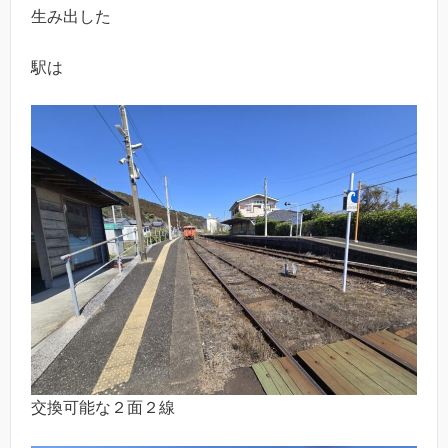
生み出した
駅は
交換可能な２面２線