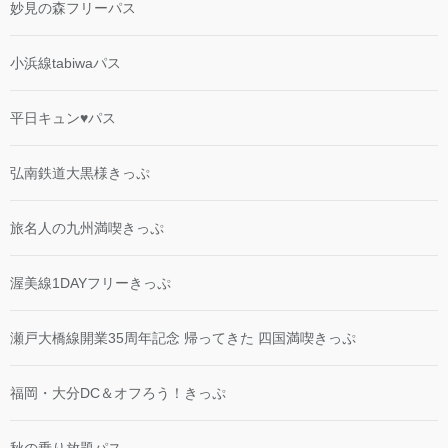
妙見の森フリーパス
小浜線tabiwaパス
平日キュン♥パス
弘南鉄道大黒様きっぷ
旅名人の九州満喫きっぷ
渥美線1DAYフリーきっぷ
瀬戸大橋線開業35周年記念 帰ってきた 四国満喫きっぷ
福岡・大分DC＆オフろう！きっぷ