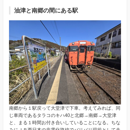
油津と南郷の間にある駅
南郷から１駅戻って大堂津で下車。考えてみれば、同
じ車両であるタラコのキハ40と北郷→南郷→大堂津
と、まる１時間お付き合いしていることになる。ちな
みにＪＲ西日本の非電化路線でバリバリ現役として走