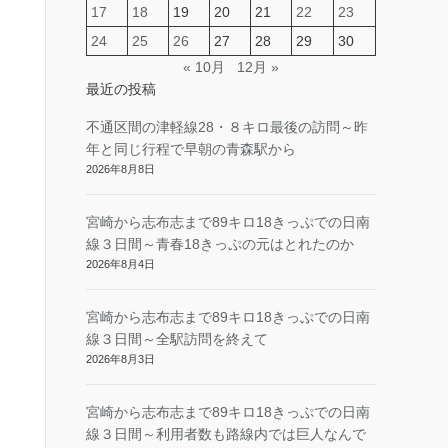
17
18
19
20
21
22
23
24
25
26
27
28
29
30
« 10月
12月 »
最近の投稿
不通区間の津軽線28・８キロ最後の訪問～昨
年と同じ行程で早朝の青森駅から
2026年8月8日
宮崎から志布志まで89キロ18きっぷでの日南
線３日間～青春18きっぷの元はとれたのか
2026年8月4日
宮崎から志布志まで89キロ18きっぷでの日南
線３日間～全駅訪問を終えて
2026年8月3日
宮崎から志布志まで89キロ18きっぷでの日南
線３日間～利用者数も路線内では巨人なんで