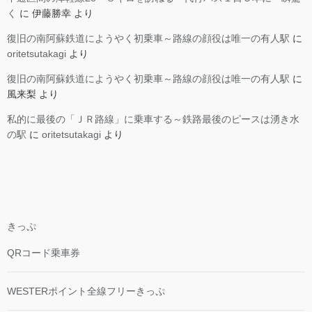
く
に
伊藤勝幸
より
復旧の南阿蘇鉄道にようやく初乗車～路線の顔役は唯一の有人駅
に
oritetsutakagi
より
復旧の南阿蘇鉄道にようやく初乗車～路線の顔役は唯一の有人駅
に
風来梨
より
私的に最後の「ＪＲ路線」に乗車する～鉄路最後のピースは湧き水
の駅
に
oritetsutakagi
より
きっぷ
QRコード乗車券
WESTERポイント全線フリーきっぷ