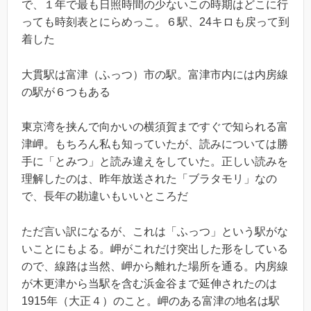
で、１年で最も日照時間の少ないこの時期はどこに行
っても時刻表とにらめっこ。６駅、24キロも戻って到
着した
大貫駅は富津（ふっつ）市の駅。富津市内には内房線
の駅が６つもある
東京湾を挟んで向かいの横須賀まですぐで知られる富
津岬。もちろん私も知っていたが、読みについては勝
手に「とみつ」と読み違えをしていた。正しい読みを
理解したのは、昨年放送された「ブラタモリ」なの
で、長年の勘違いもいいところだ
ただ言い訳になるが、これは「ふっつ」という駅がな
いことにもよる。岬がこれだけ突出した形をしている
ので、線路は当然、岬から離れた場所を通る。内房線
が木更津から当駅を含む浜金谷まで延伸されたのは
1915年（大正４）のこと。岬のある富津の地名は駅