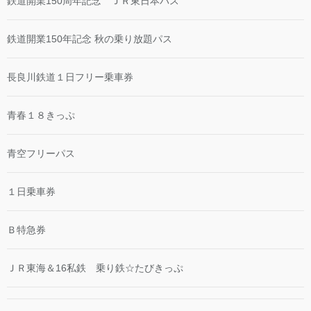
鉄道開業150周年記念 ＪＲ東日本パス
鉄道開業150年記念 秋の乗り放題パス
長良川鉄道１日フリー乗車券
青春１８きっぷ
青空フリーパス
１日乗車券
Ｂ特急券
ＪＲ東海＆16私鉄 乗り鉄☆たびきっぷ