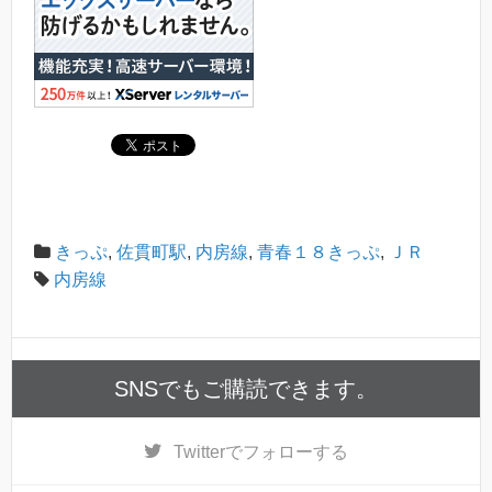
きっぷ
,
佐貫町駅
,
内房線
,
青春１８きっぷ
,
ＪＲ
内房線
SNSでもご購読できます。
Twitter
でフォローする