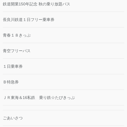
鉄道開業150年記念 秋の乗り放題パス
長良川鉄道１日フリー乗車券
青春１８きっぷ
青空フリーパス
１日乗車券
Ｂ特急券
ＪＲ東海＆16私鉄 乗り鉄☆たびきっぷ
ごあいさつ