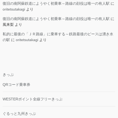
復旧の南阿蘇鉄道にようやく初乗車～路線の顔役は唯一の有人駅
に
oritetsutakagi
より
復旧の南阿蘇鉄道にようやく初乗車～路線の顔役は唯一の有人駅
に
風来梨
より
私的に最後の「ＪＲ路線」に乗車する～鉄路最後のピースは湧き水
の駅
に
oritetsutakagi
より
きっぷ
QRコード乗車券
WESTERポイント全線フリーきっぷ
ぐるっと九州きっぷ