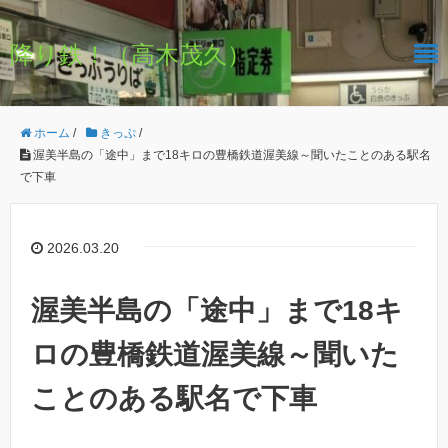
降り鉄！（高木茂久）
ホーム
/
きっぷ
/
渥美半島の「途中」まで18キロの豊橋鉄道渥美線～聞いたことのある駅名
で下車
2026.03.20
渥美半島の「途中」まで18キ
ロの豊橋鉄道渥美線～聞いた
ことのある駅名で下車