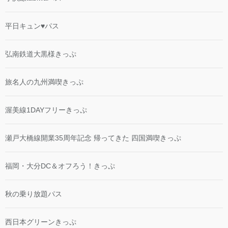
平日キュン♥パス
弘南鉄道大黒様きっぷ
旅名人の九州満喫きっぷ
渥美線1DAYフリーきっぷ
瀬戸大橋線開業35周年記念 帰ってきた 四国満喫きっぷ
福岡・大分DC＆オフろう！きっぷ
秋の乗り放題パス
西日本グリーンきっぷ