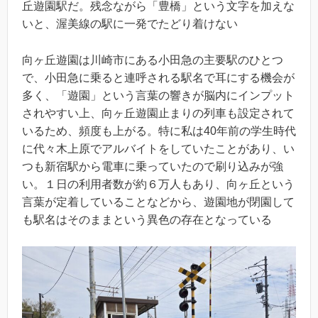
丘遊園駅だ。残念ながら「豊橋」という文字を加えな
いと、渥美線の駅に一発でたどり着けない
向ヶ丘遊園は川崎市にある小田急の主要駅のひとつ
で、小田急に乗ると連呼される駅名で耳にする機会が
多く、「遊園」という言葉の響きが脳内にインプット
されやすい上、向ヶ丘遊園止まりの列車も設定されて
いるため、頻度も上がる。特に私は40年前の学生時代
に代々木上原でアルバイトをしていたことがあり、い
つも新宿駅から電車に乗っていたので刷り込みが強
い。１日の利用者数が約６万人もあり、向ヶ丘という
言葉が定着していることなどから、遊園地が閉園して
も駅名はそのままという異色の存在となっている