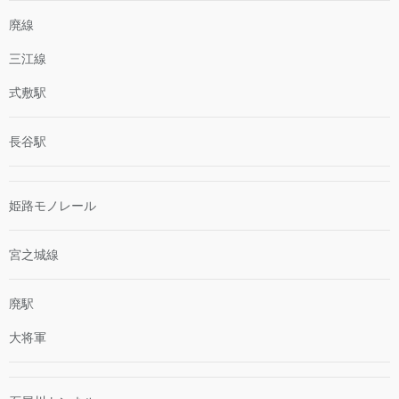
廃線
三江線
式敷駅
長谷駅
姫路モノレール
宮之城線
廃駅
大将軍