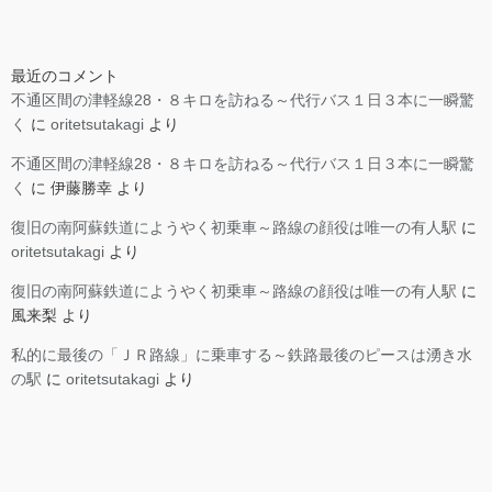
最近のコメント
不通区間の津軽線28・８キロを訪ねる～代行バス１日３本に一瞬驚
く
に
oritetsutakagi
より
不通区間の津軽線28・８キロを訪ねる～代行バス１日３本に一瞬驚
く
に
伊藤勝幸
より
復旧の南阿蘇鉄道にようやく初乗車～路線の顔役は唯一の有人駅
に
oritetsutakagi
より
復旧の南阿蘇鉄道にようやく初乗車～路線の顔役は唯一の有人駅
に
風来梨
より
私的に最後の「ＪＲ路線」に乗車する～鉄路最後のピースは湧き水
の駅
に
oritetsutakagi
より