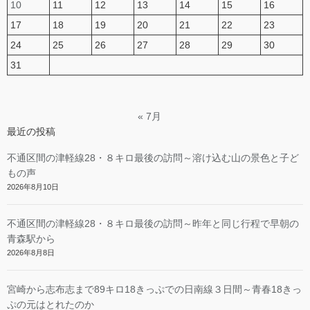
10
11
12
13
14
15
16
17
18
19
20
21
22
23
24
25
26
27
28
29
30
31
« 7月
最近の投稿
不通区間の津軽線28・８キロ最後の訪問～溶け込む山の景色と子ど
もの声
2026年8月10日
不通区間の津軽線28・８キロ最後の訪問～昨年と同じ行程で早朝の
青森駅から
2026年8月8日
宮崎から志布志まで89キロ18きっぷでの日南線３日間～青春18きっ
ぷの元はとれたのか