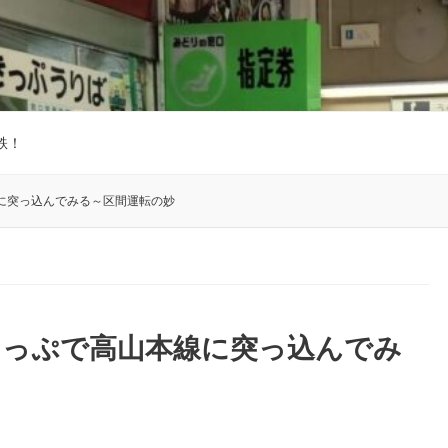
鉄！
に突っ込んでみる～区間運転の妙
きっぷで高山本線に突っ込んでみ