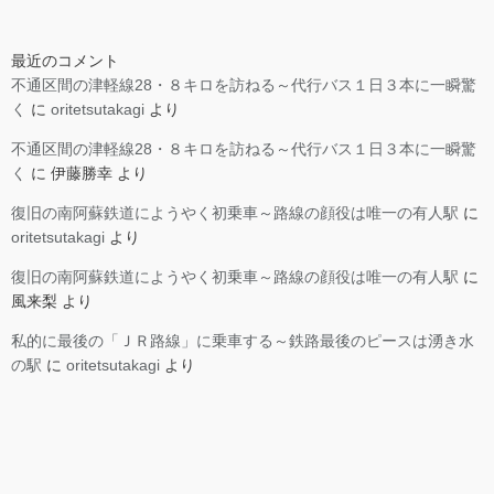
最近のコメント
不通区間の津軽線28・８キロを訪ねる～代行バス１日３本に一瞬驚
く
に
oritetsutakagi
より
不通区間の津軽線28・８キロを訪ねる～代行バス１日３本に一瞬驚
く
に
伊藤勝幸
より
復旧の南阿蘇鉄道にようやく初乗車～路線の顔役は唯一の有人駅
に
oritetsutakagi
より
復旧の南阿蘇鉄道にようやく初乗車～路線の顔役は唯一の有人駅
に
風来梨
より
私的に最後の「ＪＲ路線」に乗車する～鉄路最後のピースは湧き水
の駅
に
oritetsutakagi
より