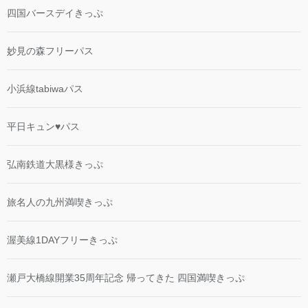
四国バースデイきっぷ
妙見の森フリーパス
小浜線tabiwaパス
平日キュン♥パス
弘南鉄道大黒様きっぷ
旅名人の九州満喫きっぷ
渥美線1DAYフリーきっぷ
瀬戸大橋線開業35周年記念 帰ってきた 四国満喫きっぷ