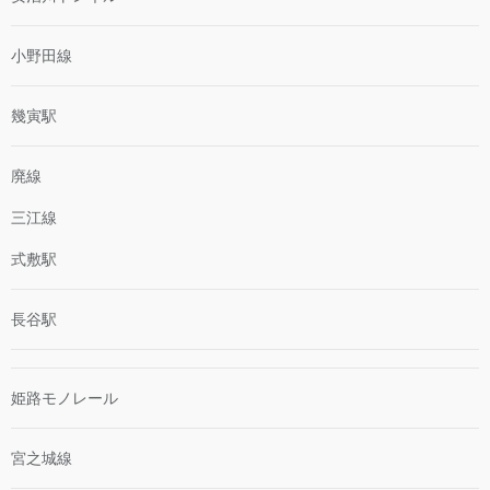
小野田線
幾寅駅
廃線
三江線
式敷駅
長谷駅
姫路モノレール
宮之城線