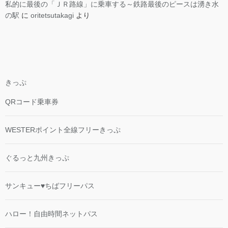
私的に最後の「ＪＲ路線」に乗車する～鉄路最後のピースは湧き水
の駅
に
oritetsutakagi
より
きっぷ
QRコード乗車券
WESTERポイント全線フリーきっぷ
ぐるっと九州きっぷ
サンキュー♥ちばフリーパス
ハロー！自由時間ネットパス