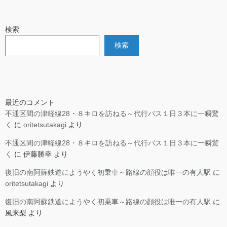
検索
検索
最近のコメント
不通区間の津軽線28・８キロを訪ねる～代行バス１日３本に一瞬驚
く
に
oritetsutakagi
より
不通区間の津軽線28・８キロを訪ねる～代行バス１日３本に一瞬驚
く
に
伊藤勝幸
より
復旧の南阿蘇鉄道にようやく初乗車～路線の顔役は唯一の有人駅
に
oritetsutakagi
より
復旧の南阿蘇鉄道にようやく初乗車～路線の顔役は唯一の有人駅
に
風来梨
より