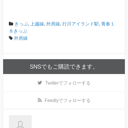
きっぷ
,
上越線
,
外房線
,
行川アイランド駅
,
青春１
８きっぷ
外房線
SNSでもご購読できます。
Twitter
でフォローする
Feedly
でフォローする