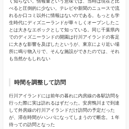
く知らない。情報量という意味では、当時は現在と比
べると圧倒的に少ない。テレビや新聞のニュースで流
れるか口コミ以外に情報はないのである。もっとも学
生時代にディズニーランドが華々しくオープンしたこ
とは大きなエポックとして知っている。同じ千葉県内
でのディズニーランドの開園は行川アイランドの客足
に大きな影響を及ぼしたというが、東京により近い場
所に鳴り物入りで、そんな施設ができたのでは、それ
も当然かもしれない
時間を調整して訪問
行川アイランドには前年の暮れに内房線の各駅訪問を
行った際に実は訪れるはずだった。安房鴨川まで到達
して外房線の行川アイランドだけ訪問の予定だった
が、滞在時間がハンパになってしまうので断念。１年
待っての訪問となった