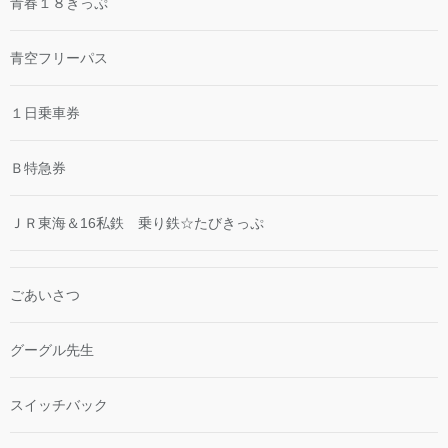
青春１８きっぷ
青空フリーパス
１日乗車券
Ｂ特急券
ＪＲ東海＆16私鉄 乗り鉄☆たびきっぷ
ごあいさつ
グーグル先生
スイッチバック