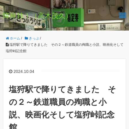
降り鉄！（高木茂久）
ホーム
/
きっぷ
/
塩狩駅で降りてきました その２～鉄道職員の殉職と小説、映画化そして
塩狩峠記念館
2024.10.04
塩狩駅で降りてきました そ
の２～鉄道職員の殉職と小
説、映画化そして塩狩峠記念
館