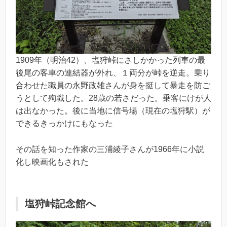
1909年（明治42）、塩狩峠にさしかかった列車の最
後尾の客車の連結器が外れ、１両分が峠を逆走。乗り
合わせた職員の永野政雄さんが身を挺して暴走を防ご
うとして殉職した。28歳の若さだった。乗客にけが人
は出なかった。後に当地に信号場（現在の塩狩駅）が
できるきっかけにもなった
その話を知った作家の三浦綾子さんが1966年に小説
化し映画化もされた
塩狩峠記念館へ