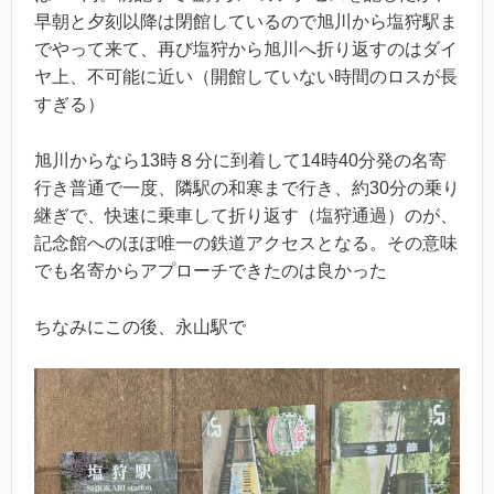
早朝と夕刻以降は閉館しているので旭川から塩狩駅ま
でやって来て、再び塩狩から旭川へ折り返すのはダイ
ヤ上、不可能に近い（開館していない時間のロスが長
すぎる）
旭川からなら13時８分に到着して14時40分発の名寄
行き普通で一度、隣駅の和寒まで行き、約30分の乗り
継ぎで、快速に乗車して折り返す（塩狩通過）のが、
記念館へのほぽ唯一の鉄道アクセスとなる。その意味
でも名寄からアプローチできたのは良かった
ちなみにこの後、永山駅で