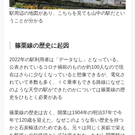
駅周辺の地図があり、こちらを見ても山中の駅だとい
うことが分かる
篠栗線の歴史に起因
2022年の駅利用者は「データなし」となっている。
公表されているコロナ禍前のものが約100人なので現
在はさらに少なくなっていると想像できるが、電化さ
れていて本数も多く、ＩＣ乗車もできる路線になぜこ
のような天空の駅ができたのかについては篠栗線の歴
史をひもとく必要がある
篠栗線の歴史は古く、開業は1904年の明治37年で今
年で120歳を迎えた。なぜこのような長い歴史を持つ
かと石炭輸送のためである。元々は同じく炭鉱で栄え