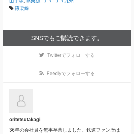
山手駅
,
篠栗線
,
ＪＲ
,
ＪＲ九州
篠栗線
SNSでもご購読できます。
Twitter
でフォローする
Feedly
でフォローする
oritetsutakagi
36年の会社員を無事卒業しました。鉄道ファン歴は