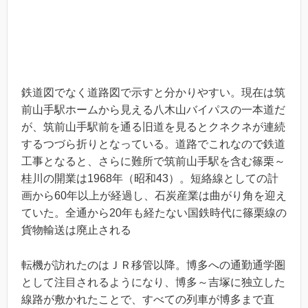
鉄道図でなく道路図で示すと分かりやすい。現在は筑
前山手駅ホームから見える八木山バイパスの一本道だ
が、筑前山手駅前を通る旧道を見るとクネクネが連続
するつづら折りとなっている。道路でこれなので鉄道
工事となると、さらに難所で筑前山手駅を含む篠栗～
桂川の開業は1968年（昭和43）。短絡線としての計
画から60年以上が経過し、石炭産業は曲がり角を迎え
ていた。全通から20年も経たない国鉄時代に篠栗線の
貨物輸送は廃止される
転機が訪れたのはＪＲ移管以降。博多への通勤通学圏
として注目されるようになり、博多～吉塚に独立した
線路が敷かれたことで、すべての列車が博多まで直