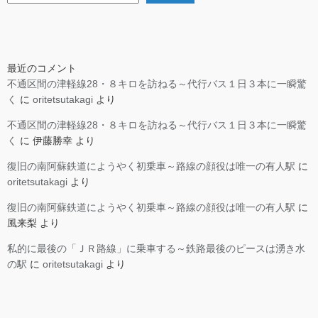
最近のコメント
不通区間の津軽線28・８キロを訪ねる～代行バス１日３本に一瞬驚
く
に
oritetsutakagi
より
不通区間の津軽線28・８キロを訪ねる～代行バス１日３本に一瞬驚
く
に
伊藤勝幸
より
復旧の南阿蘇鉄道にようやく初乗車～路線の顔役は唯一の有人駅
に
oritetsutakagi
より
復旧の南阿蘇鉄道にようやく初乗車～路線の顔役は唯一の有人駅
に
風来梨
より
私的に最後の「ＪＲ路線」に乗車する～鉄路最後のピースは湧き水
の駅
に
oritetsutakagi
より