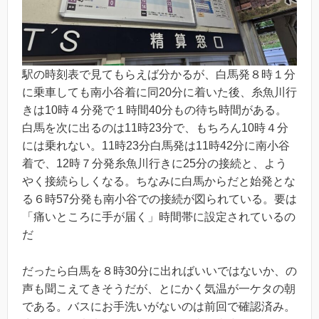
駅の時刻表で見てもらえば分かるが、白馬発８時１分
に乗車しても南小谷着に同20分に着いた後、糸魚川行
きは10時４分発で１時間40分もの待ち時間がある。
白馬を次に出るのは11時23分で、もちろん10時４分
には乗れない。11時23分白馬発は11時42分に南小谷
着で、12時７分発糸魚川行きに25分の接続と、よう
やく接続らしくなる。ちなみに白馬からだと始発とな
る６時57分発も南小谷での接続が図られている。要は
「痛いところに手が届く」時間帯に設定されているの
だ
だったら白馬を８時30分に出ればいいではないか、の
声も聞こえてきそうだが、とにかく気温が一ケタの朝
である。バスにお手洗いがないのは前回で確認済み。