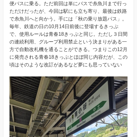
便バスに乗る。ただ前回は単にバスで糸魚川まで行っ
ただけだったが、今回は駅にも立ち寄り、最後は鉄路
で糸魚川へと向かう。手には「秋の乗り放題パス」。
毎年、鉄道の日の10月14日前後に登場するきっぷ
で、使用ルールは青春18きっぷと同じ。ただし３日間
の連続利用、グループ利用禁止という決まりがある一
方で自動改札機を通ることができる。つまりこの12月
に発売される青春18きっぷとほぼ同じ内容だが、この
頃はそのような改訂があるなど夢にも思っていない