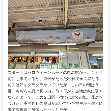
スタートはハロウィーンムードの白馬駅から。１カ月
前にも来ているが、気候がたった30日で全く異なる。
前回は汗をダラダラかいていたが、この日の朝は８
度。もちろん息は真っ白。前々日から当地は急に寒く
なったようで、この２日間、宿では就寝の際、暖房を
つけた。季節外れの夏日が続いていた神戸から信州に
来て温暖差に身体もビックリだが