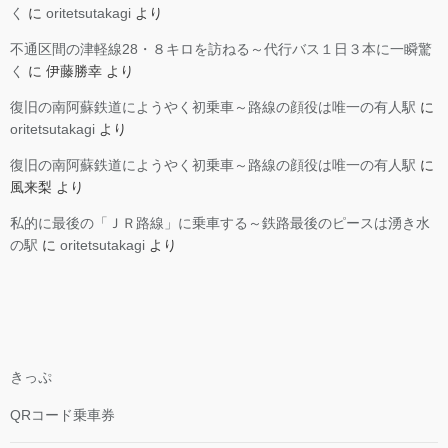
く
に
oritetsutakagi
より
不通区間の津軽線28・８キロを訪ねる～代行バス１日３本に一瞬驚
く
に
伊藤勝幸
より
復旧の南阿蘇鉄道にようやく初乗車～路線の顔役は唯一の有人駅
に
oritetsutakagi
より
復旧の南阿蘇鉄道にようやく初乗車～路線の顔役は唯一の有人駅
に
風来梨
より
私的に最後の「ＪＲ路線」に乗車する～鉄路最後のピースは湧き水
の駅
に
oritetsutakagi
より
きっぷ
QRコード乗車券