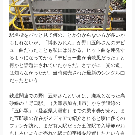
駅名標をパッと見て何のことか分からない方が多いか
もしれないが、「博多みれん」が野口五郎さんのデビ
ュー曲だったことも私には分かる。ヒット曲を連発す
るようになってから「デビュー曲が演歌風だった」と
何かと話題にされていたからだ。さすがに「光の道」
は知らなかったが、当時発売された最新のシングル曲
だったという
鉄道関連での野口五郎さんといえば、廃線となった高
砂線の「野口駅」（兵庫県加古川市）から予讃線の
「五郎駅」（愛媛県大洲市）までの乗車券が売れ、ま
た五郎駅の存在がメディアで紹介されると駅に多くの
ファンが訪れ、まだ有人駅だった五郎駅で入場券がお
もしろいように売れて駅に印字機を設置したという有