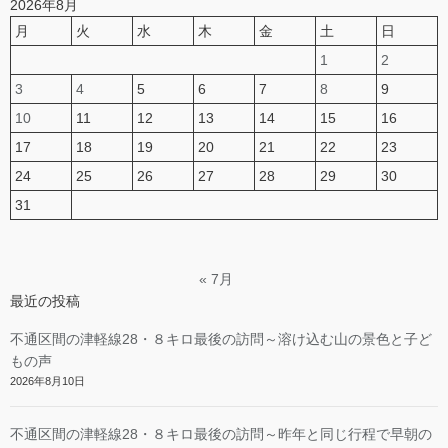
2026年8月
月
火
水
木
金
土
日
1
2
3
4
5
6
7
8
9
10
11
12
13
14
15
16
17
18
19
20
21
22
23
24
25
26
27
28
29
30
31
« 7月
最近の投稿
不通区間の津軽線28・８キロ最後の訪問～溶け込む山の景色と子ど
もの声
2026年8月10日
不通区間の津軽線28・８キロ最後の訪問～昨年と同じ行程で早朝の