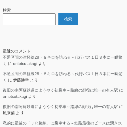
検索
検索
最近のコメント
不通区間の津軽線28・８キロを訪ねる～代行バス１日３本に一瞬驚
く
に
oritetsutakagi
より
不通区間の津軽線28・８キロを訪ねる～代行バス１日３本に一瞬驚
く
に
伊藤勝幸
より
復旧の南阿蘇鉄道にようやく初乗車～路線の顔役は唯一の有人駅
に
oritetsutakagi
より
復旧の南阿蘇鉄道にようやく初乗車～路線の顔役は唯一の有人駅
に
風来梨
より
私的に最後の「ＪＲ路線」に乗車する～鉄路最後のピースは湧き水