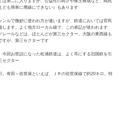
ては第二に入りますが、公益性の高さや株主構成など、純然
えども簡単に廃線にできない）もあります
ャンルで微妙に使われ方が違いますが、鉄道においては官民
指します。よく地方ローカル線で、この表記が使われます
ノレールなどは、ほとんどが第三セクター。大阪の東西線も
ですが、第三セクターです
、今回お世話になった松浦鉄道は、よく耳にする旧国鉄を引
三セクター
行。有田～佐世保といえば、ＪＲの佐世保線で約20キロ。特