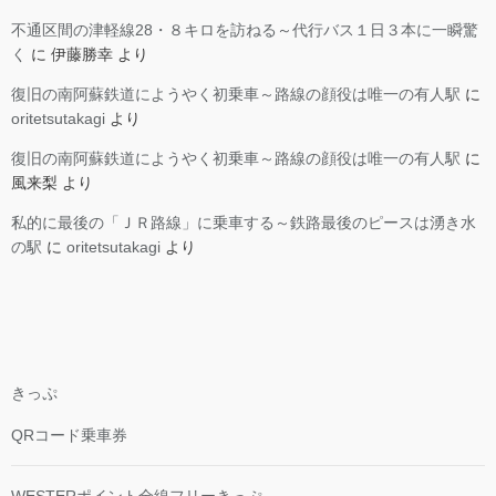
不通区間の津軽線28・８キロを訪ねる～代行バス１日３本に一瞬驚
く
に
伊藤勝幸
より
復旧の南阿蘇鉄道にようやく初乗車～路線の顔役は唯一の有人駅
に
oritetsutakagi
より
復旧の南阿蘇鉄道にようやく初乗車～路線の顔役は唯一の有人駅
に
風来梨
より
私的に最後の「ＪＲ路線」に乗車する～鉄路最後のピースは湧き水
の駅
に
oritetsutakagi
より
きっぷ
QRコード乗車券