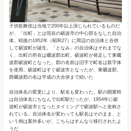
子供歌舞伎は当地で200年以上演じられているものだ
が、「出町」とは現在の砺波市の中心部をなした自治
体。戦後の1952年（昭和27）に周辺の自治体と合併
して砺波町が誕生。「となみ」の自治体はそれまでな
く、出町の所在は礪波郡出町。砺波町が発足して東礪
波郡砺波町となった。郡の名前は旧字で町名は新字体
を使用。砺波町はすぐ砺波市となったが、東礪波郡、
西礪波郡の名は平成の大合併まで続いた
自治体名の変更により、駅名も変わった。駅の開業時
は自治体名にちなんで出町駅だったが、1954年に砺
波町が砺波市となったタイミングで砺波駅へと改称さ
れている。自治体名が変わっても駅名はそのまま、と
いう例は案外多いが、こちらはすんなり移行されたよ
うだ