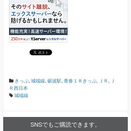
きっぷ
,
城端線
,
砺波駅
,
青春１８きっぷ
,
ＪＲ
,
Ｊ
Ｒ西日本
城端線
SNSでもご購読できます。