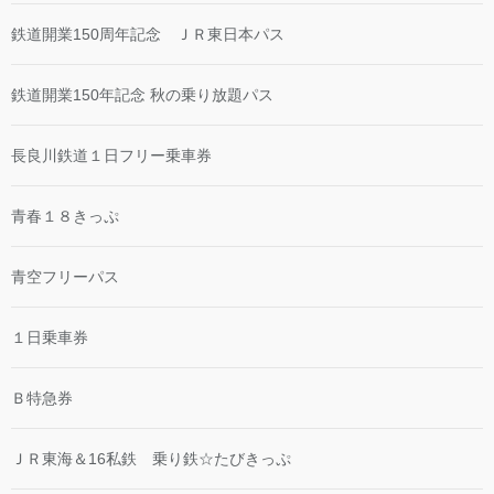
鉄道開業150周年記念 ＪＲ東日本パス
鉄道開業150年記念 秋の乗り放題パス
長良川鉄道１日フリー乗車券
青春１８きっぷ
青空フリーパス
１日乗車券
Ｂ特急券
ＪＲ東海＆16私鉄 乗り鉄☆たびきっぷ