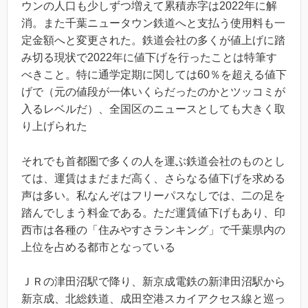
ウンの人口も少しずつ増えて累積赤字は2022年に解
消。また千葉ニュータウン鉄道へと支払う使用料も一
定金額へと変更された。鉄道会社の多くが値上げに踏
み切る現状で2022年に値下げを行ったことは特筆す
べきこと。特に通学定期に関しては60％を超える値下
げで（元の値段が一体いくらだったのかとツッコミが
入るレベルだ）、全国区のニュースとしても大きく取
り上げられた
それでも首都圏で多くの人を運ぶ鉄道会社のものとし
ては、運賃はまだまだ高く、さらなる値下げを求める
声は多い。私なんぞはフリーパスなしでは、二の足を
踏んでしまう料金である。ただ運賃値下げもあり、印
西市は各種の「住みやすさランキング」で千葉県内の
上位を占める都市となっている
ＪＲの津田沼駅で降り、新京成電鉄の新津田沼駅から
新京成、北総鉄道、成田空港スカイアクセス線と巡っ