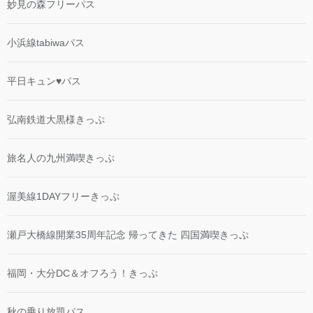
妙見の森フリーパス
小浜線tabiwaパス
平日キュン♥パス
弘南鉄道大黒様きっぷ
旅名人の九州満喫きっぷ
渥美線1DAYフリーきっぷ
瀬戸大橋線開業35周年記念 帰ってきた 四国満喫きっぷ
福岡・大分DC＆オフろう！きっぷ
秋の乗り放題パス