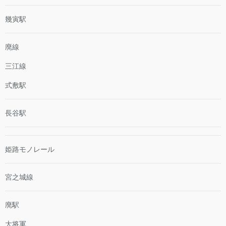
幾寅駅
廃線
三江線
式敷駅
長谷駅
姫路モノレール
宮之城線
廃駅
大将軍