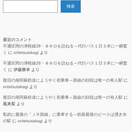
検索
最近のコメント
不通区間の津軽線28・８キロを訪ねる～代行バス１日３本に一瞬驚
く
に
oritetsutakagi
より
不通区間の津軽線28・８キロを訪ねる～代行バス１日３本に一瞬驚
く
に
伊藤勝幸
より
復旧の南阿蘇鉄道にようやく初乗車～路線の顔役は唯一の有人駅
に
oritetsutakagi
より
復旧の南阿蘇鉄道にようやく初乗車～路線の顔役は唯一の有人駅
に
風来梨
より
私的に最後の「ＪＲ路線」に乗車する～鉄路最後のピースは湧き水
の駅
に
oritetsutakagi
より