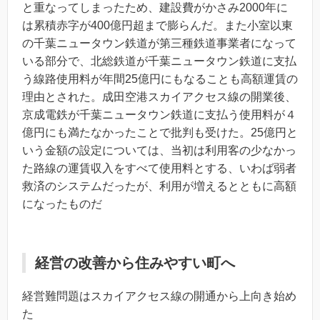
と重なってしまったため、建設費がかさみ2000年に
は累積赤字が400億円超まで膨らんだ。また小室以東
の千葉ニュータウン鉄道が第三種鉄道事業者になって
いる部分で、北総鉄道が千葉ニュータウン鉄道に支払
う線路使用料が年間25億円にもなることも高額運賃の
理由とされた。成田空港スカイアクセス線の開業後、
京成電鉄が千葉ニュータウン鉄道に支払う使用料が４
億円にも満たなかったことで批判も受けた。25億円と
いう金額の設定については、当初は利用客の少なかっ
た路線の運賃収入をすべて使用料とする、いわば弱者
救済のシステムだったが、利用が増えるとともに高額
になったものだ
経営の改善から住みやすい町へ
経営難問題はスカイアクセス線の開通から上向き始め
た