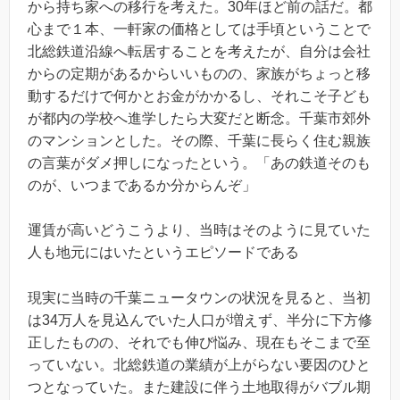
から持ち家への移行を考えた。30年ほど前の話だ。都
心まで１本、一軒家の価格としては手頃ということで
北総鉄道沿線へ転居することを考えたが、自分は会社
からの定期があるからいいものの、家族がちょっと移
動するだけで何かとお金がかかるし、それこそ子ども
が都内の学校へ進学したら大変だと断念。千葉市郊外
のマンションとした。その際、千葉に長らく住む親族
の言葉がダメ押しになったという。「あの鉄道そのも
のが、いつまであるか分からんぞ」
運賃が高いどうこうより、当時はそのように見ていた
人も地元にはいたというエピソードである
現実に当時の千葉ニュータウンの状況を見ると、当初
は34万人を見込んでいた人口が増えず、半分に下方修
正したものの、それでも伸び悩み、現在もそこまで至
っていない。北総鉄道の業績が上がらない要因のひと
つとなっていた。また建設に伴う土地取得がバブル期