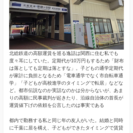
北総鉄道の高額運賃を巡る逸話は関西に住む私でも
度々耳にしていた。定期代が10万円もするため「財布
は落としても定期は落とすな」。子どもの通学定期代
が家計に負担となるため「電車通学でなく市自転車通
学」「子どもが高校進学のタイミングで転居」などな
ど。都市伝説なのか実話なのかは分からないが、あま
りの高額に民事裁判が起きたり、沿線自治体の首長が
運賃値下げの依頼を公言したのは事実である
都内で勤務する私と同じ年の友人がいた。結婚と同時
に千葉に居を構え、子どもができたタイミングで賃貸