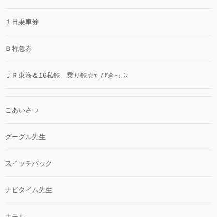
１日乗車券
Ｂ特急券
ＪＲ東海＆16私鉄 乗り鉄☆たびきっぷ
ごあいさつ
グーグル先生
スイッチバック
ナビタイム先生
ホテル