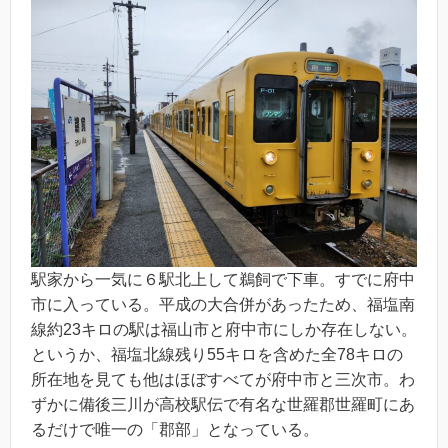
駅家から一気に６駅北上して鵜飼で下車。すでに府中
市に入っている。平成の大合併があったため、福塩南
線約23キロの駅は福山市と府中市にしか存在しない。
というか、福塩北線残り55キロを含めた全78キロの
所在地を見ても他はほぼすべてが府中市と三次市。わ
ずかに備後三川が高校駅伝で有名な世羅郡世羅町にあ
るだけで唯一の「郡部」となっている。