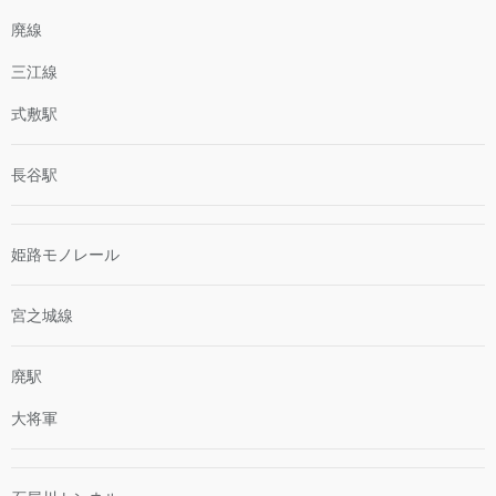
廃線
三江線
式敷駅
長谷駅
姫路モノレール
宮之城線
廃駅
大将軍