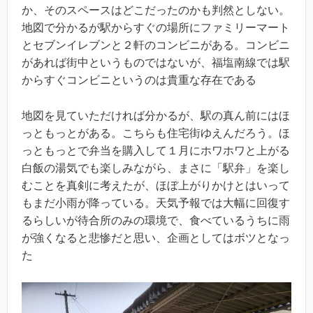
か、そのスペースはどこだったのかも判然としない。
地図で分かるが駅からすぐの場所にファミリーマート
とセブンイレブンと２軒のコンビニがある。コンビニ
があれば街中というものではないが、福塩南線では駅
からすぐコンビニというのは貴重な存在である
地図を見ていただければ分かるが、駅の真ん前にはほ
っともっとがある。こちらも住宅街ゆえんだろう。ほ
っともっとで弁当を購入して１月にホワホワと上がる
白飯の湯気でも楽しみながら、まさに「駅弁」を楽し
むことを真剣に考えたが、ほぼ上がりかけとはいって
もまだ小雨が降っている。天気予報では大幅に回復す
るらしいが待合所のみの環境で、食べているうちに雨
が強くなると悲惨だと思い、企画としてはボツとなっ
た