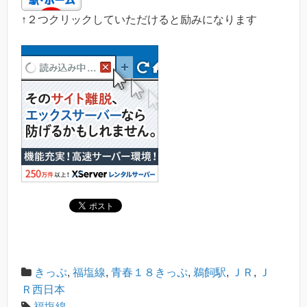
↑２つクリックしていただけると励みになります
きっぷ
,
福塩線
,
青春１８きっぷ
,
鵜飼駅
,
ＪＲ
,
Ｊ
Ｒ西日本
福塩線