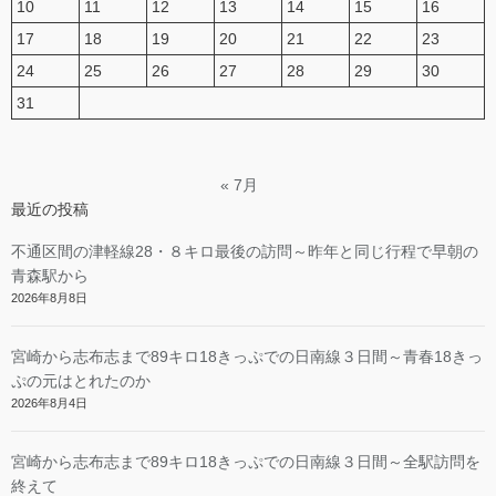
10
11
12
13
14
15
16
17
18
19
20
21
22
23
24
25
26
27
28
29
30
31
« 7月
最近の投稿
不通区間の津軽線28・８キロ最後の訪問～昨年と同じ行程で早朝の
青森駅から
2026年8月8日
宮崎から志布志まで89キロ18きっぷでの日南線３日間～青春18きっ
ぷの元はとれたのか
2026年8月4日
宮崎から志布志まで89キロ18きっぷでの日南線３日間～全駅訪問を
終えて