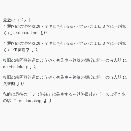
最近のコメント
不通区間の津軽線28・８キロを訪ねる～代行バス１日３本に一瞬驚
く
に
oritetsutakagi
より
不通区間の津軽線28・８キロを訪ねる～代行バス１日３本に一瞬驚
く
に
伊藤勝幸
より
復旧の南阿蘇鉄道にようやく初乗車～路線の顔役は唯一の有人駅
に
oritetsutakagi
より
復旧の南阿蘇鉄道にようやく初乗車～路線の顔役は唯一の有人駅
に
風来梨
より
私的に最後の「ＪＲ路線」に乗車する～鉄路最後のピースは湧き水
の駅
に
oritetsutakagi
より