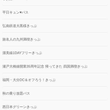
平日キュン♥パス
弘南鉄道大黒様きっぷ
旅名人の九州満喫きっぷ
渥美線1DAYフリーきっぷ
瀬戸大橋線開業35周年記念 帰ってきた 四国満喫きっぷ
福岡・大分DC＆オフろう！きっぷ
秋の乗り放題パス
西日本グリーンきっぷ