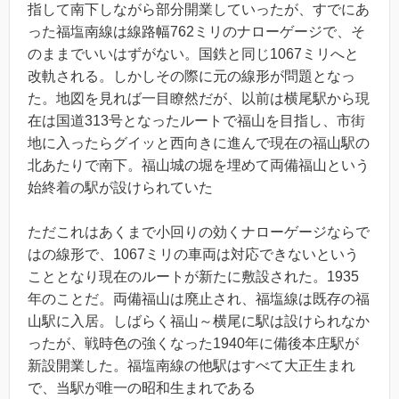
指して南下しながら部分開業していったが、すでにあ
った福塩南線は線路幅762ミリのナローゲージで、そ
のままでいいはずがない。国鉄と同じ1067ミリへと
改軌される。しかしその際に元の線形が問題となっ
た。地図を見れば一目瞭然だが、以前は横尾駅から現
在は国道313号となったルートで福山を目指し、市街
地に入ったらグイッと西向きに進んで現在の福山駅の
北あたりで南下。福山城の堀を埋めて両備福山という
始終着の駅が設けられていた
ただこれはあくまで小回りの効くナローゲージならで
はの線形で、1067ミリの車両は対応できないという
こととなり現在のルートが新たに敷設された。1935
年のことだ。両備福山は廃止され、福塩線は既存の福
山駅に入居。しばらく福山～横尾に駅は設けられなか
ったが、戦時色の強くなった1940年に備後本庄駅が
新設開業した。福塩南線の他駅はすべて大正生まれ
で、当駅が唯一の昭和生まれである