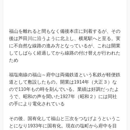
福山を離れると間もなく備後本庄に到着するが、その
後は芦田川に沿うように北上し、横尾駅へと至る。実
に不自然な線路の進み方となっているが、これは開業
してしばらく経過してから線路の付け替えが行われた
ため
福塩南線の福山～府中は両備鉄道という私鉄が軽便鉄
道として敷設したもの。開業は1914年（大正３）な
ので110年もの時を刻んでいる。業績は好調だったよ
うで、昭和の声を聞いた1927年（昭和２）には同社
の手により電化されている
その後、国有化して福山と三次をつなげようというこ
とになり1933年に国有化。現在の塩町から府中を目