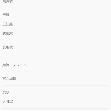
幾寅駅
廃線
三江線
式敷駅
長谷駅
姫路モノレール
宮之城線
廃駅
大将軍