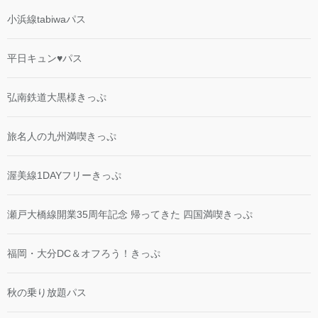
小浜線tabiwaパス
平日キュン♥パス
弘南鉄道大黒様きっぷ
旅名人の九州満喫きっぷ
渥美線1DAYフリーきっぷ
瀬戸大橋線開業35周年記念 帰ってきた 四国満喫きっぷ
福岡・大分DC＆オフろう！きっぷ
秋の乗り放題パス