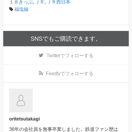
１８きっぷ
,
ＪＲ
,
ＪＲ西日本
福塩線
SNSでもご購読できます。
Twitter
でフォローする
Feedly
でフォローする
oritetsutakagi
36年の会社員を無事卒業しました。鉄道ファン歴は