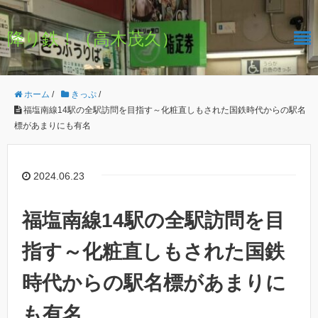
降り鉄！（高木茂久）
ホーム
/
きっぷ
/
福塩南線14駅の全駅訪問を目指す～化粧直しもされた国鉄時代からの駅名
標があまりにも有名
2024.06.23
福塩南線14駅の全駅訪問を目
指す～化粧直しもされた国鉄
時代からの駅名標があまりに
も有名