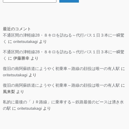
最近のコメント
不通区間の津軽線28・８キロを訪ねる～代行バス１日３本に一瞬驚
く
に
oritetsutakagi
より
不通区間の津軽線28・８キロを訪ねる～代行バス１日３本に一瞬驚
く
に
伊藤勝幸
より
復旧の南阿蘇鉄道にようやく初乗車～路線の顔役は唯一の有人駅
に
oritetsutakagi
より
復旧の南阿蘇鉄道にようやく初乗車～路線の顔役は唯一の有人駅
に
風来梨
より
私的に最後の「ＪＲ路線」に乗車する～鉄路最後のピースは湧き水
の駅
に
oritetsutakagi
より