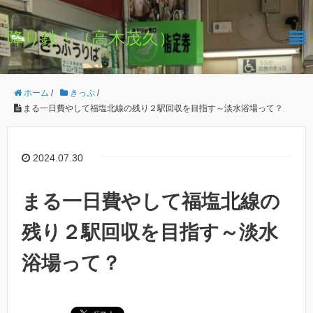
降り鉄！（高木茂久）
ホーム
/
きっぷ
/
まる一日費やして福塩北線の残り２駅回収を目指す～淡水浴場って？
2024.07.30
まる一日費やして福塩北線の
残り２駅回収を目指す～淡水
浴場って？