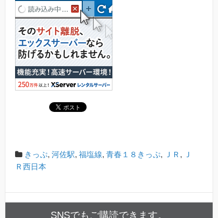
きっぷ
,
河佐駅
,
福塩線
,
青春１８きっぷ
,
ＪＲ
,
Ｊ
Ｒ西日本
SNSでもご購読できます。