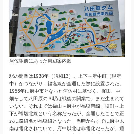
河佐駅前にあった周辺案内図
駅の開業は1938年（昭和13）。上下～府中町（現府
中）がつながり、福塩線が全通した際に設置された。
1956年に府中市となった河佐村に基づく。梶田、中
畑そして八田原の３駅は戦後の開業で、まだ生まれて
いない。それまでは福山～府中が福塩南線、塩町～上
下が福塩北線という名称だったが、全通したことで正
式に路線名が福塩線となった。当時からすでに府中以
南は電化されていて、府中以北は非電化だったが、通