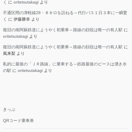
く
に
oritetsutakagi
より
不通区間の津軽線28・８キロを訪ねる～代行バス１日３本に一瞬驚
く
に
伊藤勝幸
より
復旧の南阿蘇鉄道にようやく初乗車～路線の顔役は唯一の有人駅
に
oritetsutakagi
より
復旧の南阿蘇鉄道にようやく初乗車～路線の顔役は唯一の有人駅
に
風来梨
より
私的に最後の「ＪＲ路線」に乗車する～鉄路最後のピースは湧き水
の駅
に
oritetsutakagi
より
きっぷ
QRコード乗車券