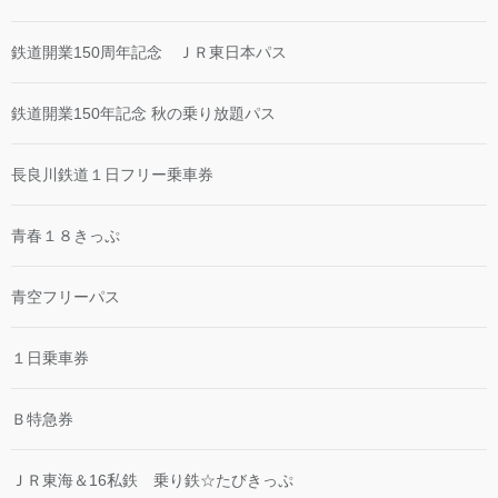
鉄道開業150周年記念 ＪＲ東日本パス
鉄道開業150年記念 秋の乗り放題パス
長良川鉄道１日フリー乗車券
青春１８きっぷ
青空フリーパス
１日乗車券
Ｂ特急券
ＪＲ東海＆16私鉄 乗り鉄☆たびきっぷ