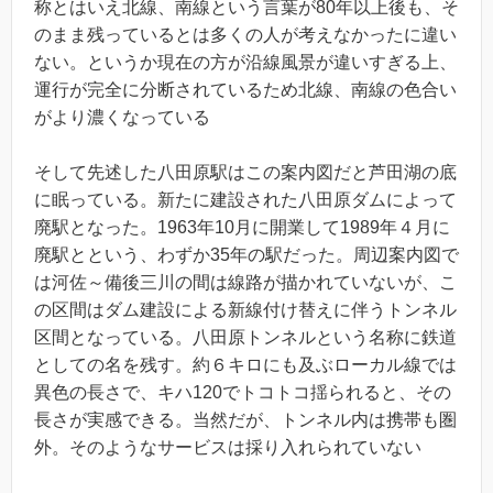
称とはいえ北線、南線という言葉が80年以上後も、そ
のまま残っているとは多くの人が考えなかったに違い
ない。というか現在の方が沿線風景が違いすぎる上、
運行が完全に分断されているため北線、南線の色合い
がより濃くなっている
そして先述した八田原駅はこの案内図だと芦田湖の底
に眠っている。新たに建設された八田原ダムによって
廃駅となった。1963年10月に開業して1989年４月に
廃駅とという、わずか35年の駅だった。周辺案内図で
は河佐～備後三川の間は線路が描かれていないが、こ
の区間はダム建設による新線付け替えに伴うトンネル
区間となっている。八田原トンネルという名称に鉄道
としての名を残す。約６キロにも及ぶローカル線では
異色の長さで、キハ120でトコトコ揺られると、その
長さが実感できる。当然だが、トンネル内は携帯も圏
外。そのようなサービスは採り入れられていない