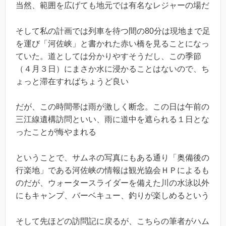
当然、範囲を広げても地元では有名なレジャーの場だ
そして私の計画では列車を待つ間の80分は現地まで足
を運び「河佐峡」と書かれた赤い橋を見ることになっ
ていた。道としては分かりやすそうだし、この季節
（４月３日）にまさか水に浸かることはないので、ち
ょっと滞在すればちょうど良い
だが、この時間帯は雨が激しく断念。この日は午前の
三江線遺構訪問といい、雨に道中を遮られる１日とな
ったことが悔やまれる
ということで、サムネの写真にもある通り「奥備後の
行楽地」である河佐峡の情報は観光協会ＨＰによるも
のだが、ウォータースライダーを備えた川の水泳以外
にもキャンプ、バーベキュー、釣りが楽しめるという
そして先ほどの訪問記に戻るが、こちらの筆者がハム