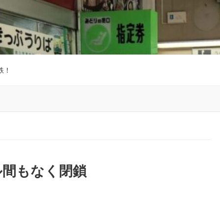
鉄！
ル間もなく閉鎖