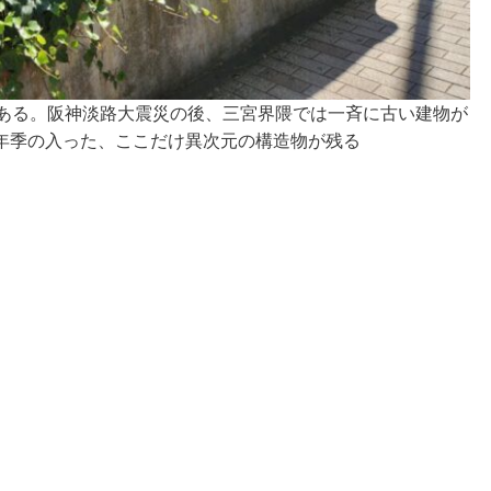
である。阪神淡路大震災の後、三宮界隈では一斉に古い建物が
年季の入った、ここだけ異次元の構造物が残る