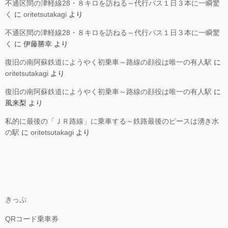
不通区間の津軽線28・８キロを訪ねる～代行バス１日３本に一瞬驚
く
に
oritetsutakagi
より
不通区間の津軽線28・８キロを訪ねる～代行バス１日３本に一瞬驚
く
に
伊藤勝幸
より
復旧の南阿蘇鉄道にようやく初乗車～路線の顔役は唯一の有人駅
に
oritetsutakagi
より
復旧の南阿蘇鉄道にようやく初乗車～路線の顔役は唯一の有人駅
に
風来梨
より
私的に最後の「ＪＲ路線」に乗車する～鉄路最後のピースは湧き水
の駅
に
oritetsutakagi
より
きっぷ
QRコード乗車券