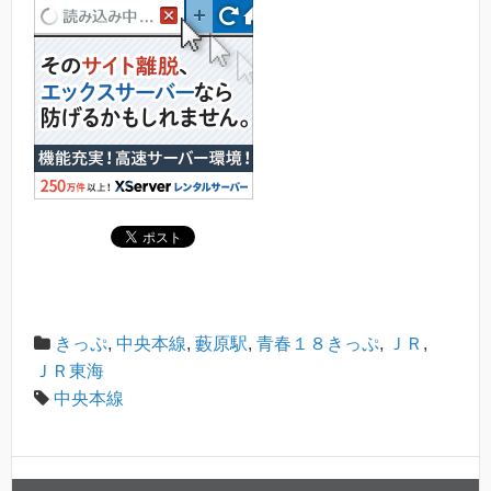
きっぷ
,
中央本線
,
藪原駅
,
青春１８きっぷ
,
ＪＲ
,
ＪＲ東海
中央本線