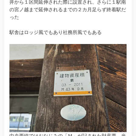
井から１区間延伸された際に設置され、さらに１駅南
の宮ノ越まで延伸されるまでの２カ月足らず終着駅だ
った
駅舎はロッジ風でもあり社務所風でもある
中央西線ではおなじみの「Ｍ」が記された財産票。当