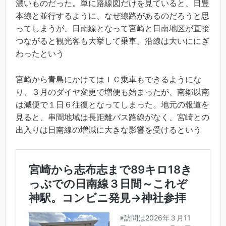
濃いものだった。単に路線図だけを見ていると、日豊
本線と並行するように、なぜ線路があるのだろうと思
ってしまうが、日南線となって宮崎と日南地区が直接
つながると観光客も大挙して乗車。沿線は大いににぎ
わったという
宮崎から青島にかけてはＩＣ乗車もできるようにな
り、３月のダイヤ変更で増便も始まったが、南郷以南
は減便で１日６往復となってしまった。地元の報道を
見ると、串間地域は長距離バス路線がなく、宮崎との
出入りは日南線の増減に大きな影響を受けるという