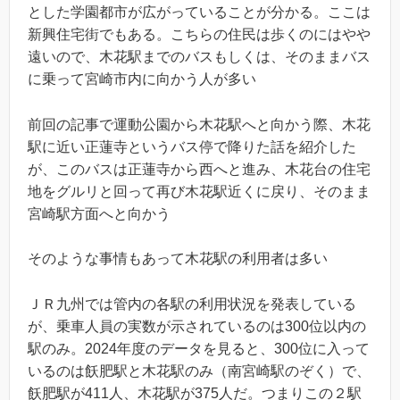
とした学園都市が広がっていることが分かる。ここは
新興住宅街でもある。こちらの住民は歩くのにはやや
遠いので、木花駅までのバスもしくは、そのままバス
に乗って宮崎市内に向かう人が多い
前回の記事で運動公園から木花駅へと向かう際、木花
駅に近い正蓮寺というバス停で降りた話を紹介した
が、このバスは正蓮寺から西へと進み、木花台の住宅
地をグルリと回って再び木花駅近くに戻り、そのまま
宮崎駅方面へと向かう
そのような事情もあって木花駅の利用者は多い
ＪＲ九州では管内の各駅の利用状況を発表している
が、乗車人員の実数が示されているのは300位以内の
駅のみ。2024年度のデータを見ると、300位に入って
いるのは飫肥駅と木花駅のみ（南宮崎駅のぞく）で、
飫肥駅が411人、木花駅が375人だ。つまりこの２駅