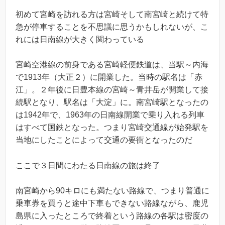
初めて宮崎を訪れる方は宮崎そして南宮崎と続けて特
急が停車することを不思議に思うかもしれないが、こ
れには日南線が大きく関わっている
宮崎空港線の前身である宮崎軽便鉄道は、当駅～内海
で1913年（大正２）に開業した。当時の駅名は「赤
江」。２年後に日豊本線の宮崎～青井岳が開業して接
続駅となり、駅名は「大淀」に。南宮崎駅となったの
は1942年で、1963年の日南線開業で乗り入れる列車
はすべて国鉄となった。つまり宮崎交通線が始発駅を
当地にしたことによって交通の要衝となったのだ
ここで３日間にわたる日南線の旅は終了
南宮崎から90キロにも満たない路線で、つまり普通に
乗車券を買うと途中下車もできない路線ながら、鹿児
島県に入ったところで終着という路線の各駅は密度の