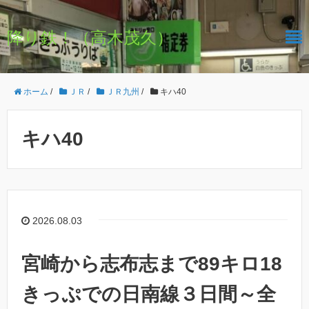
降り鉄！（高木茂久）
ホーム
/
ＪＲ
/
ＪＲ九州
/
キハ40
キハ40
2026.08.03
宮崎から志布志まで89キロ18
きっぷでの日南線３日間～全